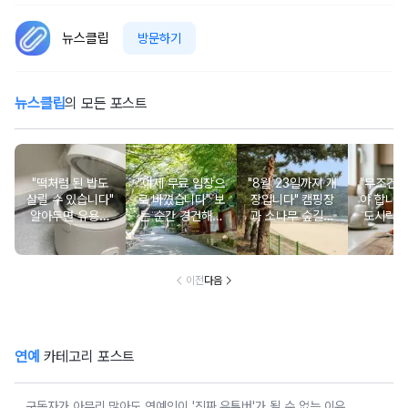
뉴스클립
방문하기
뉴스클립
의 모든 포스트
"떡처럼 된 밥도
"이제 무료 입장으
"8월 23일까지 개
"무조건 
살릴 수 있습니다"
로 바꼈습니다" 보
장입니다" 캠핑장
야 합니다
알아두면 유용한
는 순간 경건해지
과 소나무 숲길이
도시락에
물 많은 진 밥 살
고 마음이 편안해
붙어있는 조용한
마토 꼭
리는 방법
지는 사찰 여행지
남해 해수욕장
넣으면 
이전
다음
연예
카테고리 포스트
구독자가 아무리 많아도 연예인이 '진짜 유튜버'가 될 수 없는 이유