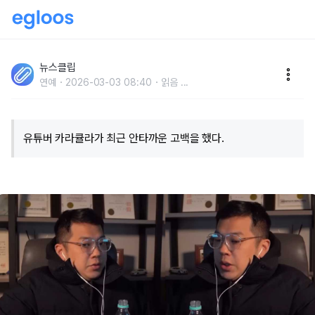
"사실대로 말씀드리겠다.." '123만' 탐정 유튜버 카라큘
라, 최근 힘겹게 털어놓은 충격적인 근황
뉴스클립
연예
2026-03-03 08:40
읽음
...
유튜버 카라큘라가 최근 안타까운 고백을 했다.