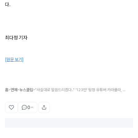
다.
최다정 기자
[원문 보기]
홈
연예
뉴스클립
"사실대로 말씀드리겠다.." '123만' 탐정 유튜버 카라큘라, 최근 힘겹게 털어놓은 충격적인 근황
>
>
>
0