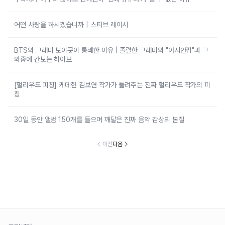
어떤 사랑을 하시겠습니까 | 스티브 레이시
BTS의 그래미 보이콧이 통쾌한 이유 | 졸렬한 그래미의 "아시안팝"과 그
와중에 간보는 하이브
[헐리우드 피칭] 케데헌 김보연 작가가 들려주는 진짜 헐리우드 작가의 피
칭
30일 동안 앨범 150개를 들으며 깨달은 진짜 음악 감상의 본질
이전
다음