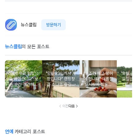
뉴스클립
방문하기
뉴스클립
의 모든 포스트
"이제 무료 입장으
"8월 23일까지 개
"무조건 떼고 넣어
"8월 금
로 바꼈습니다" 보
장입니다" 캠핑장
야 합니다" 여름철
요일은 
는 순간 경건해지
과 소나무 숲길이
도시락에 방울토
다" 이번
고 마음이 편안해
붙어있는 조용한
마토 꼭지 그대로
무료로 
지는 사찰 여행지
남해 해수욕장
넣으면 생기는 일
한 의미 
이전
다음
연예
카테고리 포스트