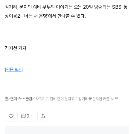
김기리, 문지인 예비 부부의 이야기는 오는 20일 방송되는 SBS '동
상이몽2 - 너는 내 운명'에서 만나볼 수 있다.
김지선 기자
[원문 보기]
홈
연예
뉴스클립
"사귀기도 전에 같이 살자고.." 김기리♥문지인 커플, 너무 놀라운 러브스토리 모두 공개했다 (+첫 만남)
>
>
>
0