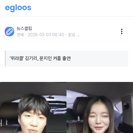
"사귀기도 전에 같이 살자고.." 김기리♥문지인 커플, 너
무 놀라운 러브스토리 모두 공개했다 (+첫 만남)
뉴스클립
연예
2026-03-03 08:40
읽음
...
'위라클' 김기리, 문지인 커플 출연