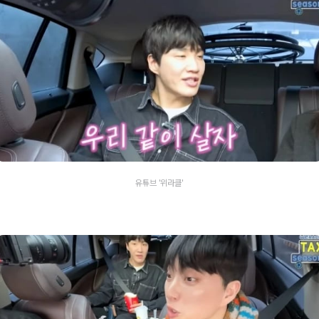
유튜브 '위라클'