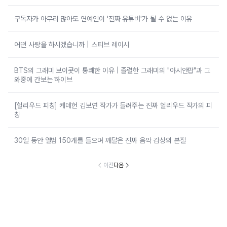
구독자가 아무리 많아도 연예인이 '진짜 유튜버'가 될 수 없는 이유
어떤 사랑을 하시겠습니까 | 스티브 레이시
BTS의 그래미 보이콧이 통쾌한 이유 | 졸렬한 그래미의 "아시안팝"과 그
와중에 간보는 하이브
[헐리우드 피칭] 케데헌 김보연 작가가 들려주는 진짜 헐리우드 작가의 피
칭
30일 동안 앨범 150개를 들으며 깨달은 진짜 음악 감상의 본질
이전
다음