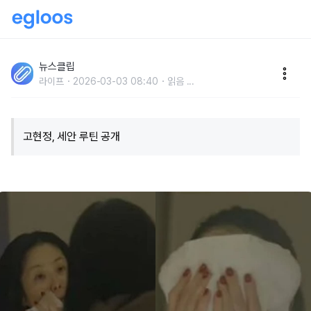
"내가 아파하면서 직접 겪은 것.." 배우 고현정, 무결점 피
부 유지하고 있는 '세안 비법' 모두 공개했다
뉴스클립
라이프
2026-03-03 08:40
읽음
...
고현정, 세안 루틴 공개