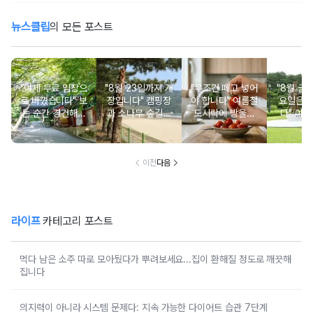
뉴스클립
의 모든 포스트
"이제 무료 입장으
"8월 23일까지 개
"무조건 떼고 넣어
"8월 금
로 바꼈습니다" 보
장입니다" 캠핑장
야 합니다" 여름철
요일은 
는 순간 경건해지
과 소나무 숲길이
도시락에 방울토
다" 이번
고 마음이 편안해
붙어있는 조용한
마토 꼭지 그대로
무료로 
지는 사찰 여행지
남해 해수욕장
넣으면 생기는 일
한 의미 
이전
다음
라이프
카테고리 포스트
먹다 남은 소주 따로 모아뒀다가 뿌려보세요...집이 환해질 정도로 깨끗해
집니다
의지력이 아니라 시스템 문제다: 지속 가능한 다이어트 습관 7단계