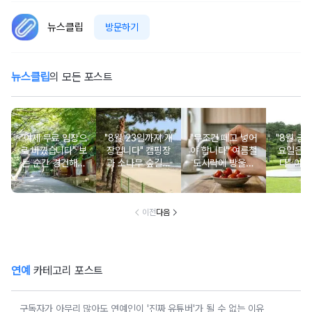
뉴스클립
방문하기
뉴스클립
의 모든 포스트
"이제 무료 입장으
"8월 23일까지 개
"무조건 떼고 넣어
"8월 금
로 바꼈습니다" 보
장입니다" 캠핑장
야 합니다" 여름철
요일은 
는 순간 경건해지
과 소나무 숲길이
도시락에 방울토
다" 이번
고 마음이 편안해
붙어있는 조용한
마토 꼭지 그대로
무료로 
지는 사찰 여행지
남해 해수욕장
넣으면 생기는 일
한 의미 
이전
다음
연예
카테고리 포스트
구독자가 아무리 많아도 연예인이 '진짜 유튜버'가 될 수 없는 이유