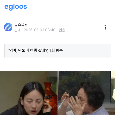
'알고 보니 너무 불우했던 가정..' 이효리, 어머니와 대화
중 이상순과 결혼 결심한 '진짜 이유' 고백했다
뉴스클립
연예
2026-03-03 08:40
읽음
...
'엄마, 단둘이 여행 갈래?', 1회 방송