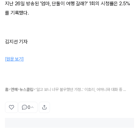
지난 26일 방송된 '엄마, 단둘이 여행 갈래?' 1회의 시청률은 2.5%
를 기록했다.
김지선 기자
[원문 보기]
홈
연예
뉴스클립
'알고 보니 너무 불우했던 가정..' 이효리, 어머니와 대화 중 이상순과 결혼 결심한 '진짜 이유' 고백했다
>
>
>
0