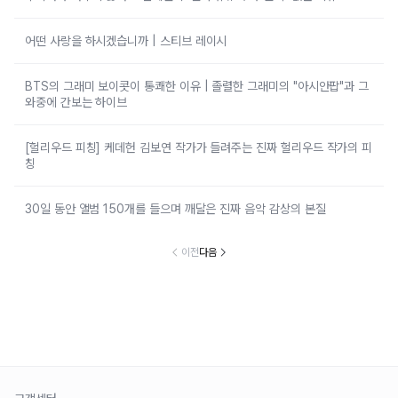
어떤 사랑을 하시겠습니까 | 스티브 레이시
BTS의 그래미 보이콧이 통쾌한 이유 | 졸렬한 그래미의 "아시안팝"과 그
와중에 간보는 하이브
[헐리우드 피칭] 케데헌 김보연 작가가 들려주는 진짜 헐리우드 작가의 피
칭
30일 동안 앨범 150개를 들으며 깨달은 진짜 음악 감상의 본질
이전
다음