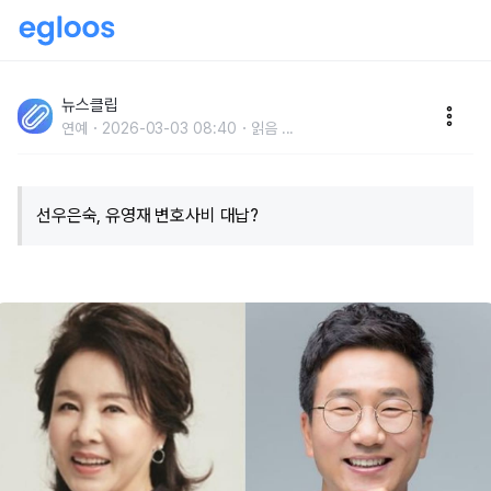
"친언니 성추행 했지만...이혼 마무리 위해" 선우은숙, 유
영재 변호사비 대신 내준 이유?
뉴스클립
연예
2026-03-03 08:40
읽음
...
선우은숙, 유영재 변호사비 대납?