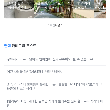
살릴 수 있습니다"
로 바꼈습니다" 보
장입니다" 캠핑장
야 합니다
알아두면 유용한
는 순간 경건해지
과 소나무 숲길이
도시락에
물 많은 진 밥 살
고 마음이 편안해
붙어있는 조용한
마토 꼭
리는 방법
지는 사찰 여행지
남해 해수욕장
넣으면 
이전
다음
연예
카테고리 포스트
구독자가 아무리 많아도 연예인이 '진짜 유튜버'가 될 수 없는 이유
어떤 사랑을 하시겠습니까 | 스티브 레이시
BTS의 그래미 보이콧이 통쾌한 이유 | 졸렬한 그래미의 "아시안팝"과 그
와중에 간보는 하이브
[헐리우드 피칭] 케데헌 김보연 작가가 들려주는 진짜 헐리우드 작가의 피
칭