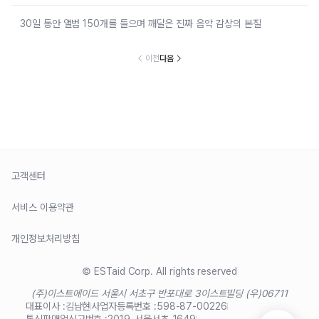
30일 동안 앨범 150개를 들으며 깨달은 진짜 음악 감상의 본질
이전
다음
고객센터
서비스 이용약관
개인정보처리방침
© ESTaid Corp. All rights reserved
(주)이스트에이드 서울시 서초구 반포대로 3
이스트빌딩 (우)06711
대표이사 :
김남현
사업자등록번호 :
598-87-00226
통신판매업신고번호 :
2019-서울서초-1649