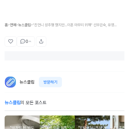
홈
연예
뉴스클립
"친언니 성추행 했지만...이혼 마무리 위해" 선우은숙, 유영재 변호사비 대신 내준 이유?
>
>
>
0
뉴스클립
방문하기
뉴스클립
의 모든 포스트
"떡처럼 된 밥도
"이제 무료 입장으
"8월 23일까지 개
"무조건 