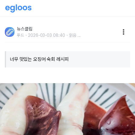
'삶을 때 '이것' 조금만 넣으면 완성..' 냉동 오징어로 오징
어 숙회 맛있게 만들 수 있는 '초간단' 방법 (+레시피)
뉴스클립
푸드
2026-03-03 08:40
읽음
...
너무 맛있는 오징어 숙회 레시피