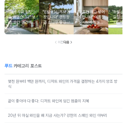
"이제 무료 입장으
"8월 23일까지 개
"무조건 떼고 넣어
"8월 금
로 바꼈습니다" 보
장입니다" 캠핑장
야 합니다" 여름철
요일은 
는 순간 경건해지
과 소나무 숲길이
도시락에 방울토
다" 이번
고 마음이 편안해
붙어있는 조용한
마토 꼭지 그대로
무료로 
지는 사찰 여행지
남해 해수욕장
넣으면 생기는 일
한 의미 
이전
다음
푸드
카테고리 포스트
몇천 원부터 백만 원까지, 디저트 와인의 가격을 결정하는 4가지 양조 방
식
끝이 좋아야 다 좋다: 디저트 와인에 담긴 멈춤의 지혜
20년 뒤 마실 와인을 왜 지금 사는가? 강헌의 스페인 와인 야부리