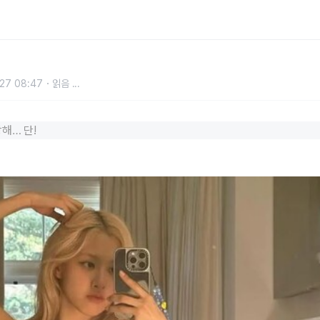
27 08:47
읽음
...
해… 단!