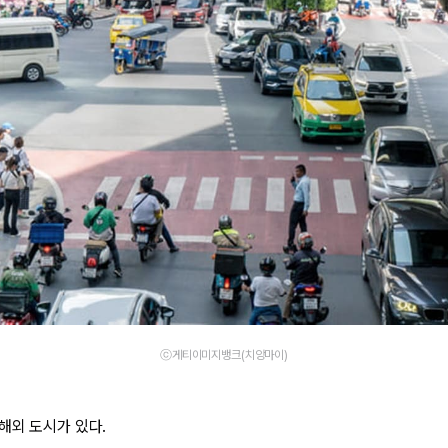
ⓒ게티이미지뱅크(치앙마이)
해외 도시가 있다.