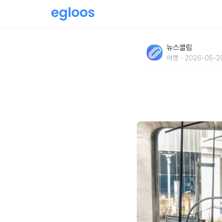
'저렴한 물가, 한 달 방값 30만 원이면 충분..
뉴스클립
는 '워라밸' 해외 도시
여행
2026-05-20