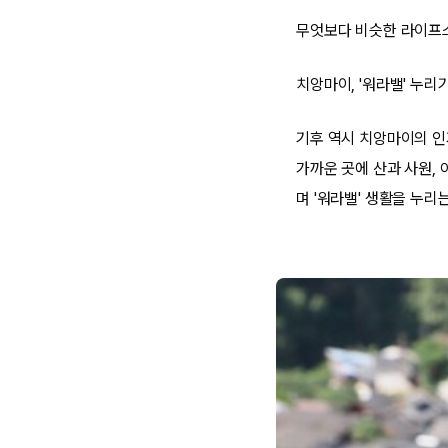
무엇보다 비슷한 라이프
치앙마이, '워라밸' 누리
기후 역시 치앙마이의 인
가까운 곳에 산과 사원, 
며 '워라밸' 생활을 누리