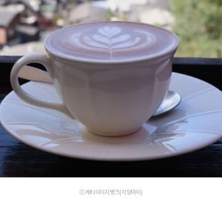
ⓒ게티이미지뱅크(치앙마이)