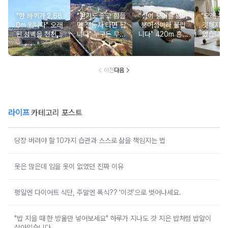
"한 바퀴가 2,66
"걷기도 좋고 힘들
"섬이 붕어를 닮아
"오래 치
0m 입니다" 오래
면 전동차 타면 됩
붕어섬이라 불립
깃해지는
된 성벽을 천천히
니다" 누구든 무료
니다" 420m 흔들
었습니다
둘러보며 걷기 좋
로 편하게 힐링 하
다리를 반드시 건
밀가루 
은 여행지
기 좋은 옛길
너야 갈 수 있는
당처럼 
특별한 섬 여행지
만드는
이전
다음
라이프
카테고리 포스트
당장 버려야 할 10가지 습관과 스스로 삶을 책임지는 법
옷은 많은데 입을 옷이 없었던 진짜 이유
평일엔 다이어트 식단, 주말엔 폭식?? '이것'으로 벗어나세요.
"밥 지을 때 한 방울만 넣어보세요" 하루가 지나도 갓 지은 밥처럼 밥알이
살아있습니다