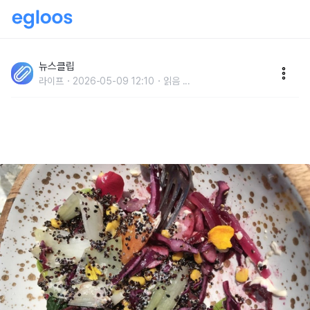
'참깨처럼 생겼지만, 아닙니다..' 매일 먹으면 심장, 혈압
건강 동시에 챙길 수 있는 검정색 '작은 씨앗' 정체
뉴스클립
라이프
2026-05-09 12:10
읽음
...