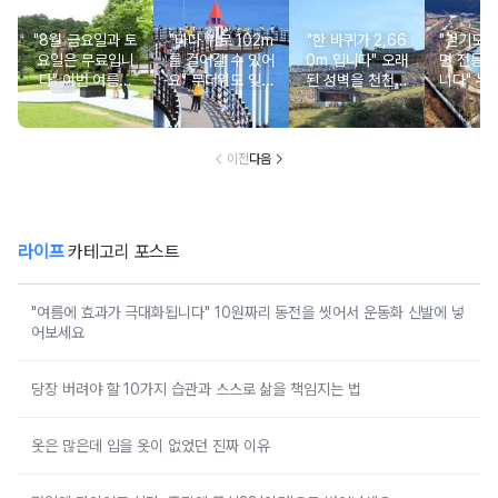
"8월 금요일과 토
"바다 위로 102m
"한 바퀴가 2,66
"걷기도 
요일은 무료입니
를 걸어갈 수 있어
0m 입니다" 오래
면 전동차
다" 이번 여름에
요" 무더위도 잊게
된 성벽을 천천히
니다" 누
무료로 입장 가능
만드는 여름 바다
둘러보며 걷기 좋
로 편하게
한 의미 있는 여행
풍경 여행지
은 여행지
기 좋은
지
이전
다음
라이프
카테고리 포스트
"여름에 효과가 극대화됩니다" 10원짜리 동전을 씻어서 운동화 신발에 넣
어보세요
당장 버려야 할 10가지 습관과 스스로 삶을 책임지는 법
옷은 많은데 입을 옷이 없었던 진짜 이유