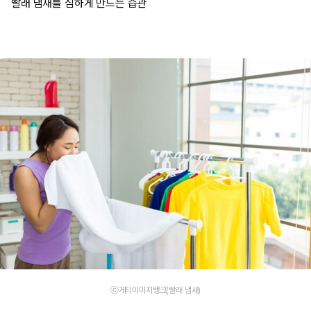
빨래 냄새를 심하게 만드는 습관
ⓒ게티이미지뱅크(빨래 냄새)