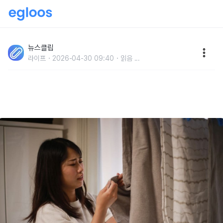
"분명 빨았는데 왜 더 냄새가 날까?" 세탁 후에도 옷 냄
새가 안 좋은 진짜 이유
뉴스클립
라이프
2026-04-30 09:40
읽음
...