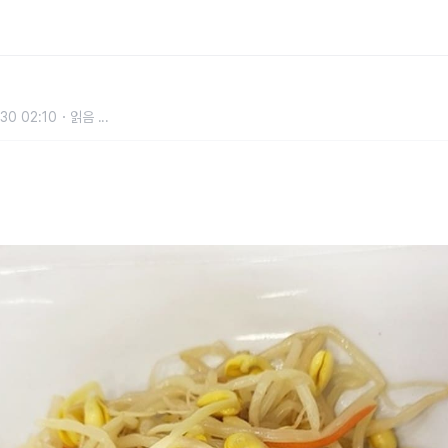
음 날 먹으면 해장 효과 뛰어난 콩나물
30 02:10
읽음
...