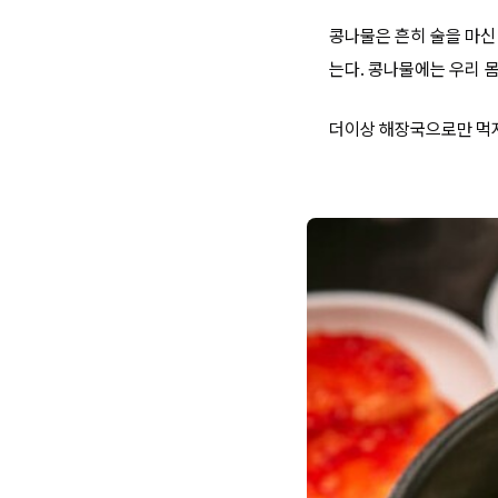
콩나물은 흔히 술을 마신
는다. 콩나물에는 우리 
더이상 해장국으로만 먹