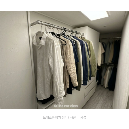
드레스룸 행거 정리 / 사진=더카뷰