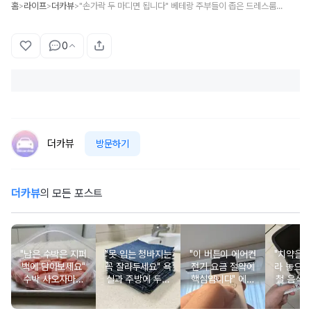
홈
라이프
더카뷰
"손가락 두 마디면 됩니다" 베테랑 주부들이 좁은 드레스룸에 효율적으로 옷을 보관하는 방법
>
>
>
0
더카뷰
방문하기
더카뷰
의 모든 포스트
"남은 수박은 지퍼
"못 입는 청바지는
"이 버튼이 에어컨
"치약을 
백에 담아보세요"
꼭 잘라두세요" 욕
전기 요금 절약에
라 놓으세
수박 사오자마자
실과 주방에 두면
핵심입니다" 에어
철 음식
이렇게 해야 나중
세제 없이도 청소
컨 26도로 설정해
통에 초
에 후회 안 합니다
가 됩니다
도 덥다면 이 순서
사라