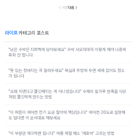
대로 해보세요
이전
다음
라이프
카테고리 포스트
"남은 수박은 지퍼백에 담아보세요" 수박 사오자마자 이렇게 해야 나중에
후회 안 합니다
"못 입는 청바지는 꼭 잘라두세요" 욕실과 주방에 두면 세제 없이도 청소
가 됩니다
"오래 치댄다고 쫄깃해지는 게 아니었습니다" 수제비 밀가루 반죽을 식당
처럼 쫄깃하게 만드는 방법
"이 버튼이 에어컨 전기 요금 절약에 핵심입니다" 에어컨 26도로 설정해
도 덥다면 이 순서대로 해보세요
"이 부분만 체크하면 됩니다" 여름 제철 채소 '애호박' 고르는 방법