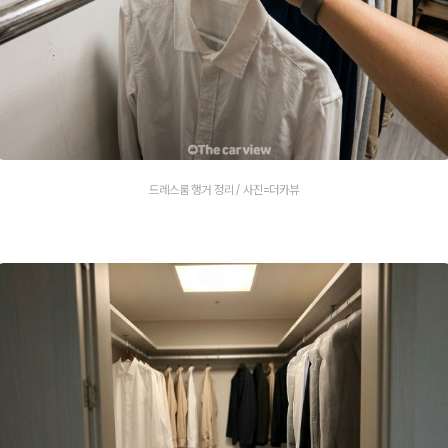
드레스룸 행거 정리 / 사진=더카뷰