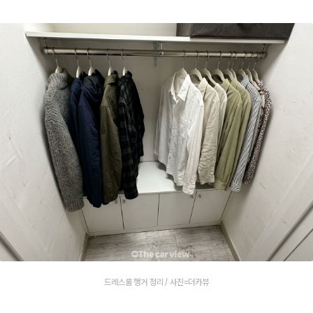
드레스룸 행거 정리 / 사진=더카뷰