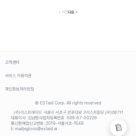
이전
다음
고객센터
서비스 이용약관
개인정보처리방침
© ESTaid Corp. All rights reserved
(주)이스트에이드 서울시 서초구 반포대로 3
이스트빌딩 (우)06711
대표이사 :
김남현
사업자등록번호 :
598-87-00226
통신판매업신고번호 :
2019-서울서초-1649
E-mail)
egloos@estaid.ai