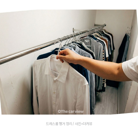
드레스룸 행거 정리 / 사진=더카뷰