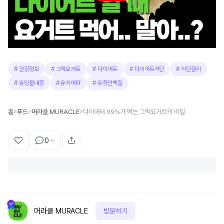
#
건강정보
#
그릭요거트
#
다이어트
#
다이어트식단
#
식단관리
#
유당불내증
#
유지어터
#
유청단백질
홈
푸드
머라클 MURACLE
다이어터 99%가 먹는 그릭요거트의 비밀
>
>
>
0
머라클 MURACLE
방문하기