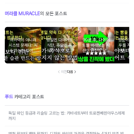
머라클 MURACLE
의 모든 포스트
의지력이 아니라
평일엔 다이어트
90분 후, 다이어
빵순이&
시스템 문제다: 지
식단, 주말엔 폭
트를 바라보는 시
두를 저격할
속 가능한 다이어
식?? '이것'으로
선이 완전히 달라
어트 식단
트 습관 7단계
벗어나세요.
집니다
가
이전
다음
푸드
카테고리 포스트
독일 와인 등급과 리슬링 고르는 법: 카비네트부터 트로켄베렌아우스레제
까지
몇천 원부터 백만 원까지, 디저트 와인의 가격을 결정하는 4가지 양조 방