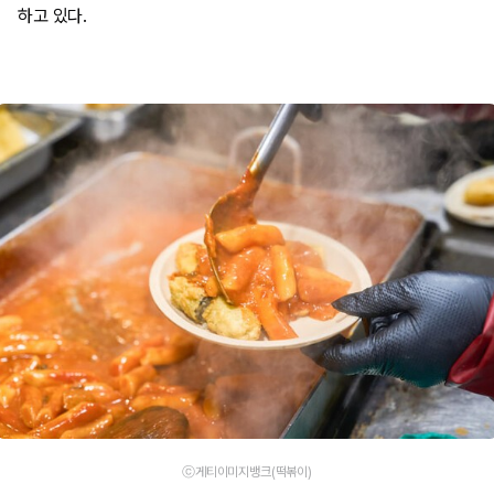
하고 있다.
ⓒ게티이미지뱅크(떡볶이)