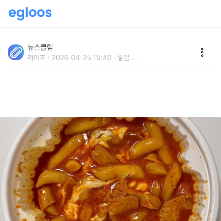
'튀김, 순대 찍어 먹는 것보다 더 맛있습니다..' 의외로 떡
볶이와 최고의 궁합 자랑한다는 우리나라 '이 음식'
뉴스클립
라이프
2026-04-25 15:40
읽음
...