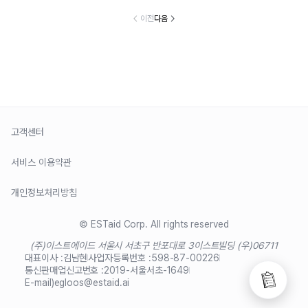
이전
다음
고객센터
서비스 이용약관
개인정보처리방침
© ESTaid Corp. All rights reserved
(주)이스트에이드 서울시 서초구 반포대로 3
이스트빌딩 (우)06711
대표이사 :
김남현
사업자등록번호 :
598-87-00226
통신판매업신고번호 :
2019-서울서초-1649
E-mail)
egloos@estaid.ai