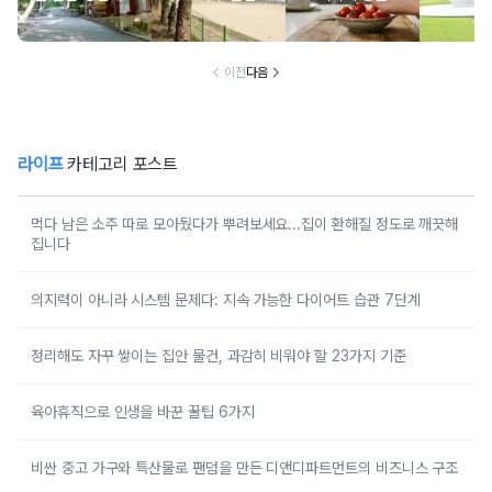
고 마음이 편안해
붙어있는 조용한
마토 꼭지 그대로
무료로 
지는 사찰 여행지
남해 해수욕장
넣으면 생기는 일
한 의미 
이전
다음
라이프
카테고리 포스트
먹다 남은 소주 따로 모아뒀다가 뿌려보세요...집이 환해질 정도로 깨끗해
집니다
의지력이 아니라 시스템 문제다: 지속 가능한 다이어트 습관 7단계
정리해도 자꾸 쌓이는 집안 물건, 과감히 비워야 할 23가지 기준
육아휴직으로 인생을 바꾼 꿀팁 6가지
비싼 중고 가구와 특산물로 팬덤을 만든 디앤디파트먼트의 비즈니스 구조