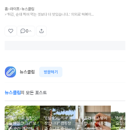
홈
라이프
뉴스클립
>
>
'튀김, 순대 찍어 먹는 것보다 더 맛있습니다..' 의외로 떡볶이와 최고의 궁합 자랑한다는 우리나라 '이 음식'
>
0
뉴스클립
방문하기
뉴스클립
의 모든 포스트
"이제 무료 입장으
"8월 23일까지 개
"무조건 떼고 넣어
"8월 금
로 바꼈습니다" 보
장입니다" 캠핑장
야 합니다" 여름철
요일은 
는 순간 경건해지
과 소나무 숲길이
도시락에 방울토
다" 이번