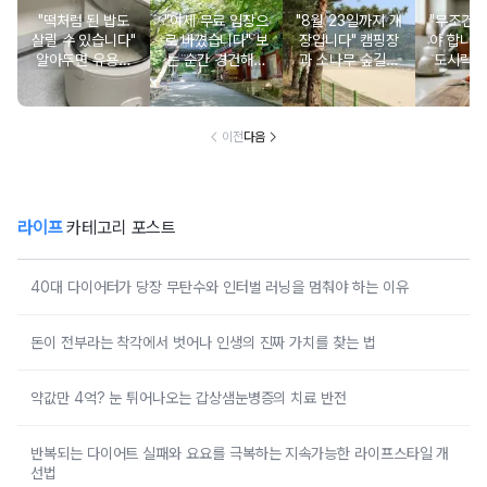
"떡처럼 된 밥도
"이제 무료 입장으
"8월 23일까지 개
"무조건 
살릴 수 있습니다"
로 바꼈습니다" 보
장입니다" 캠핑장
야 합니다
알아두면 유용한
는 순간 경건해지
과 소나무 숲길이
도시락에
물 많은 진 밥 살
고 마음이 편안해
붙어있는 조용한
마토 꼭
리는 방법
지는 사찰 여행지
남해 해수욕장
넣으면 
이전
다음
라이프
카테고리 포스트
40대 다이어터가 당장 무탄수와 인터벌 러닝을 멈춰야 하는 이유
돈이 전부라는 착각에서 벗어나 인생의 진짜 가치를 찾는 법
약값만 4억? 눈 튀어나오는 갑상샘눈병증의 치료 반전
반복되는 다이어트 실패와 요요를 극복하는 지속가능한 라이프스타일 개
선법