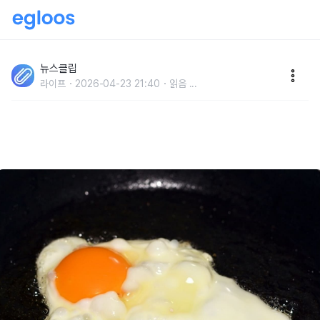
'이것만 바꾸세요, 깜짝 놀랄 겁니다..' 계란후라이, 훨씬
부드러우면서 깊은 풍미 느낄 수 있는 '조리 방법'
뉴스클립
라이프
2026-04-23 21:40
읽음
...