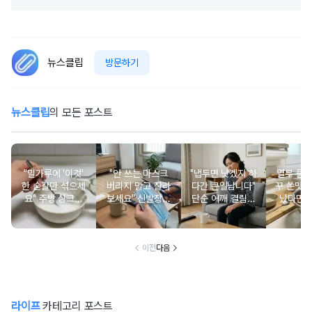
뉴스클립
방문하기
뉴스클립
의 모든 포스트
"밀가루에 '이것'
"안 쓰는 마스크
"냅두면 낫겠지 하
열무 물
한 숟갈만 섞으세
버리지 말고 잘라
다간 큰일납니다"
꾸 쓴맛 
요" 주방 싱크대
보세요" 신발장에
단순 어깨 결림으
났다면, 
스테인리스가 새
퀘퀘한 냄새를 잡
로 착각하기 쉬운
때 이것 
것처럼 반짝입니
아줍니다
오십견 초기 증상
한 
다
들
이전
다음
라이프
카테고리 포스트