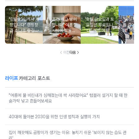
"8월 23일까지 개
"무조건 떼고 넣어
"8월 금요일과 토
"바다 위로
장입니다" 캠핑장
야 합니다" 여름철
요일은 무료입니
를 걸어갈
과 소나무 숲길이
도시락에 방울토
다" 이번 여름에
요" 무더
붙어있는 조용한
마토 꼭지 그대로
무료로 입장 가능
만드는 
남해 해수욕장
넣으면 생기는 일
한 의미 있는 여행
풍경 
지
이전
다음
라이프
카테고리 포스트
"여름에 물 비린내가 심해졌는데 싹 사라졌어요" 텀블러 설거지 할 때 한
숟가락 넣고 흔들어보세요
40대에 돌아본 2030을 위한 인생 법칙과 실행의 가치
집이 깨끗해도 곰팡이가 생기는 이유: 놓치기 쉬운 '보이지 않는 습도 관
리'