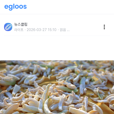
'단 한 접시만 먹어도 충분합니다..' 자연이 건네준 '종합
비타민' 수준이라는 우리나라 '밥도둑' 인기 반찬
뉴스클립
라이프
2026-03-27 15:10
읽음
...