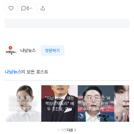
0
나남뉴스
방문하기
나남뉴스
의 모든 포스트
"방송활동 중단…"
"지난 과오에 대한
"군대 두 번 간 '싸
"오랜 인
박나래, 전 매니저
책임이자 도리" 배
이' 의료법 위반
가족 되기
와 오해 풀었지만
우 조진웅, 결국
수사" 소속사, 수
이민우
불찰 반성
은퇴 선언
면제 대리수령 불
찰...
이전
다음