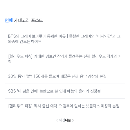
연예
카테고리 포스트
BTS의 그래미 보이콧이 통쾌한 이유 | 졸렬한 그래미의 "아시안팝"과 그
와중에 간보는 하이브
[헐리우드 피칭] 케데헌 김보연 작가가 들려주는 진짜 헐리우드 작가의 피
칭
30일 동안 앨범 150개를 들으며 깨달은 진짜 음악 감상의 본질
SBS '내 남은 연애' 논란으로 본 연애 예능의 윤리와 진정성
[헐리우드 피칭] 픽사 출신 에릭 오 감독이 말하는 넷플릭스 피칭의 본질
이전
다음