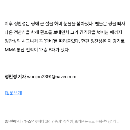
이후 정찬성은 링에 큰 절을 하며 눈물을 쏟아냈다. 팬들은 링을 빠져
나온 정찬성을 향해 환호를 보내면서 그가 경기장을 벗어날 때까지
정찬성의 시그니처 곡 '좀비'를 따라불렀다. 한편 정찬성은 이 경기로
MMA 통산 전적이 17승 8패가 됐다.
정민정 기자
woojoo2391@naver.com
[원문 보기]
홈
연예
나남뉴스
"멋지다 코리안좀비" 정찬성, 뜨거운 눈물로 은퇴선언(경기 하이라이트)
>
>
>