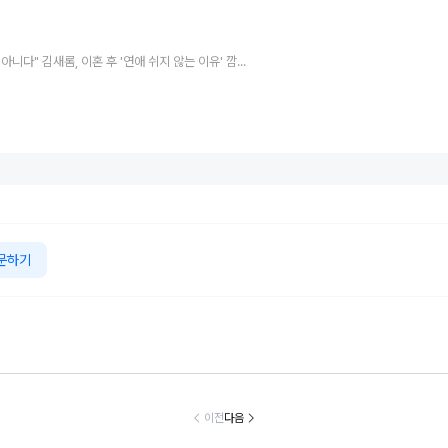
"지금 솔로 아니다" 김새롬, 이혼 후 '연애 쉬지 않는 이유' 깜짝 고백
문하기
지난 과오에 대한
"군대 두 번 간 '싸
"오랜 인연과 한
"연인으로 사랑
임이자 도리" 배
이' 의료법 위반
가족 되기로" 신화
워" 걸스데이 
우 조진웅, 결국
수사" 소속사, 수
이민우 결혼…
❤️배우 온주완, 
이전
다음
은퇴 선언
면제 대리수령 불
월 결혼
찰...