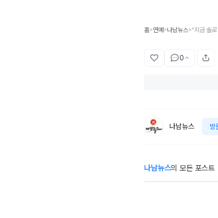
홈
연예
나남뉴스
>
>
>
0
나남뉴스
방
나남뉴스
의 모든 포스트
"방송활동 중단…"
"
박나래, 전 매니저
책
와 오해 풀었지만
불찰 반성