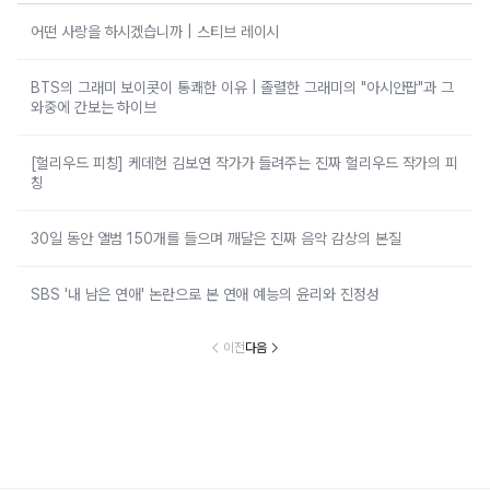
어떤 사랑을 하시겠습니까 | 스티브 레이시
BTS의 그래미 보이콧이 통쾌한 이유 | 졸렬한 그래미의 "아시안팝"과 그
와중에 간보는 하이브
[헐리우드 피칭] 케데헌 김보연 작가가 들려주는 진짜 헐리우드 작가의 피
칭
30일 동안 앨범 150개를 들으며 깨달은 진짜 음악 감상의 본질
SBS '내 남은 연애' 논란으로 본 연애 예능의 윤리와 진정성
이전
다음