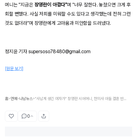
머니는 "지금은
장영란이 아깝다"
며 "너무 잘한다. 놓쳤으면 크게 후
회할 뻔했다. 사실 저희를 미워할 수도 있다고 생각했는데 전혀 그런
것도 없더라"며 장영란에게 고마움과 미안함을 드러냈다.
정지윤 기자 supersoso78480@gmail.com
[원문 보기]
홈
연예
나남뉴스
"사납게 생긴 여자가" 장영란 시어머니, 한의사 아들 결혼 반대 이유 공개했다
>
>
>
0