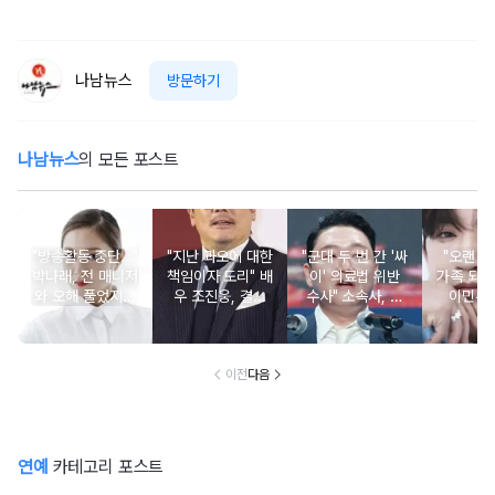
나남뉴스
방문하기
나남뉴스
의 모든 포스트
"방송활동 중단…"
"지난 과오에 대한
"군대 두 번 간 '싸
"오랜 인
박나래, 전 매니저
책임이자 도리" 배
이' 의료법 위반
가족 되기
와 오해 풀었지만
우 조진웅, 결국
수사" 소속사, 수
이민우
불찰 반성
은퇴 선언
면제 대리수령 불
찰...
이전
다음
연예
카테고리 포스트