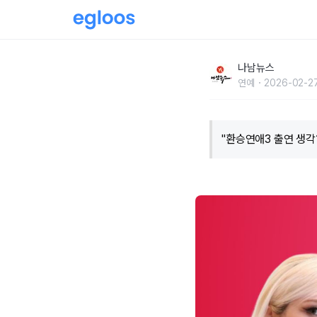
"환승연애3 출연 생각? YES" 현아,새로운 연
나남뉴스
연예
2026-02-27
"환승연애3 출연 생각