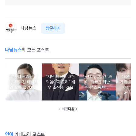
나남뉴스
방문하기
나남뉴스
의 모든 포스트
"방송활동 중단…"
"지난 과오에 대한
"군대 두 번 간 '싸
"오랜 인
박나래, 전 매니저
책임이자 도리" 배
이' 의료법 위반
가족 되기
와 오해 풀었지만
우 조진웅, 결국
수사" 소속사, 수
이민우
불찰 반성
은퇴 선언
면제 대리수령 불
찰...
이전
다음
연예
카테고리 포스트