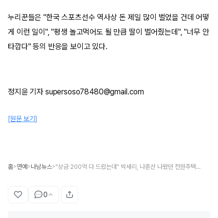
누리꾼들은 "한국 스포츠선수 역사상 돈 제일 많이 벌었을 건데 어떻
게 이런 일이", "평생 놀고먹어도 될 만큼 딸이 벌어줬는데", "너무 안
타깝다" 등의 반응을 보이고 있다.
정지윤 기자 supersoso78480@gmail.com
[원문 보기]
홈
연예
나남뉴스
"상금 200억 다 드렸는데" 박세리, 나혼산 나왔던 전원주택 '경매 근황'
>
>
>
0