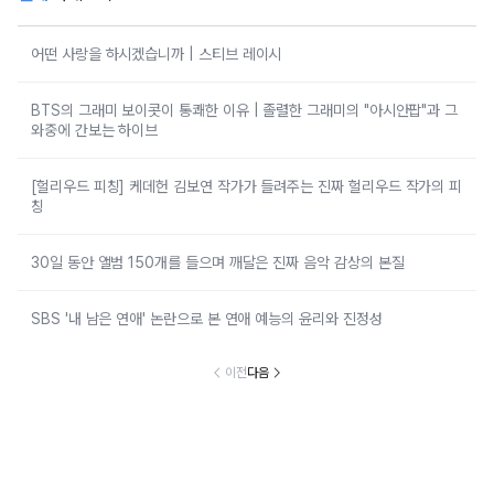
어떤 사랑을 하시겠습니까 | 스티브 레이시
BTS의 그래미 보이콧이 통쾌한 이유 | 졸렬한 그래미의 "아시안팝"과 그
와중에 간보는 하이브
[헐리우드 피칭] 케데헌 김보연 작가가 들려주는 진짜 헐리우드 작가의 피
칭
30일 동안 앨범 150개를 들으며 깨달은 진짜 음악 감상의 본질
SBS '내 남은 연애' 논란으로 본 연애 예능의 윤리와 진정성
이전
다음