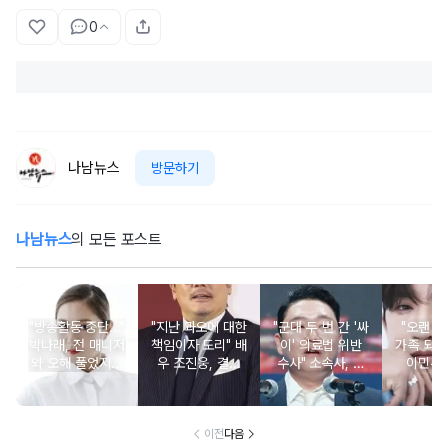
0
나남뉴스
방문하기
나남뉴스
의 모든 포스트
"방송활동 중단…"
"지난 과오에 대한
"군대 두 번 간 '싸
"오랜 인
박나래, 전 매니저
책임이자 도리" 배
이' 의료법 위반
가족 되기
와 오해 풀었지만
우 조진웅, 결국
수사" 소속사, 수
이민우
불찰 반성
은퇴 선언
면제 대리수령 불
찰...
이전
다음