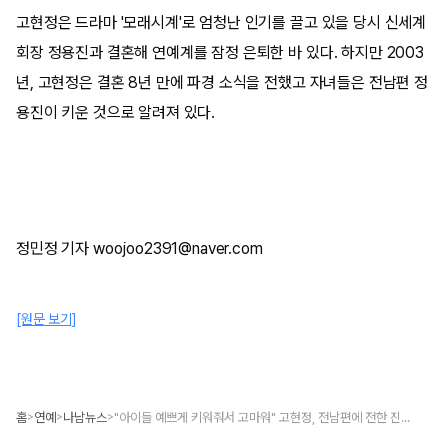
고현정은 드라마 '모래시계'로 엄청난 인기를 끌고 있을 당시 신세계
회장 정용진과 결혼해 연예계를 잠정 은퇴한 바 있다. 하지만 2003
년, 고현정은 결혼 8년 만에 파경 소식을 전했고 자녀들은 전남편 정
용진이 키운 것으로 알려져 있다.
정민정 기자 woojoo2391@naver.com
[원문 보기]
홈
연예
나남뉴스
"아이들 예쁘게 키워줘서 고마워" 고현정, 전남편에 전한 진심, 뒤늦게 화제
>
>
>