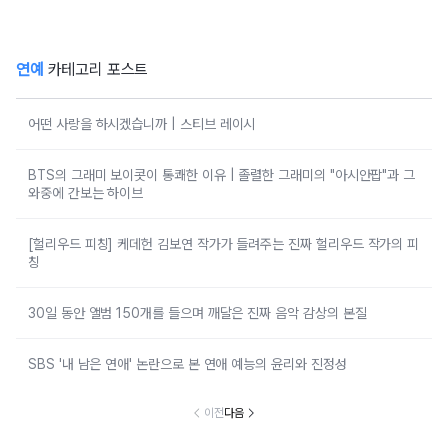
연예
카테고리 포스트
어떤 사랑을 하시겠습니까 | 스티브 레이시
BTS의 그래미 보이콧이 통쾌한 이유 | 졸렬한 그래미의 "아시안팝"과 그
와중에 간보는 하이브
[헐리우드 피칭] 케데헌 김보연 작가가 들려주는 진짜 헐리우드 작가의 피
칭
30일 동안 앨범 150개를 들으며 깨달은 진짜 음악 감상의 본질
SBS '내 남은 연애' 논란으로 본 연애 예능의 윤리와 진정성
이전
다음