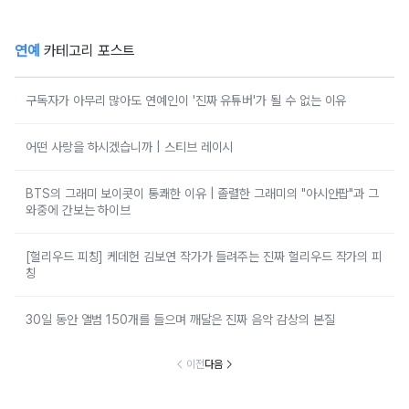
연예
카테고리 포스트
구독자가 아무리 많아도 연예인이 '진짜 유튜버'가 될 수 없는 이유
어떤 사랑을 하시겠습니까 | 스티브 레이시
BTS의 그래미 보이콧이 통쾌한 이유 | 졸렬한 그래미의 "아시안팝"과 그
와중에 간보는 하이브
[헐리우드 피칭] 케데헌 김보연 작가가 들려주는 진짜 헐리우드 작가의 피
칭
30일 동안 앨범 150개를 들으며 깨달은 진짜 음악 감상의 본질
이전
다음