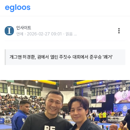
정찬성도 실력 인정한 허경환, 美 주짓수 대회서 준우승
차지
인사이트
연예
2026-02-27 09:01
읽음
...
개그맨 허경환, 괌에서 열린 주짓수 대회에서 준우승 '쾌거'