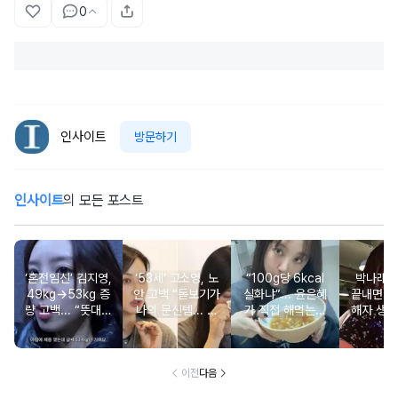
0
인사이트
방문하기
인사이트
의 모든 포스트
‘혼전임신’ 김지영,
‘53세’ 고소영, 노
“100g당 6kcal
박나래 “
49kg→53kg 증
안 고백 “돋보기가
실화냐”... 윤은혜
끝내면 또
량 고백... “뜻대로
나의 문신템... 받
가 직접 해먹는다
해자 생길
안돼”
아들이기로 했다”
는 ‘저칼로리 건강
다
밥’ 레시피, 난리
났다
이전
다음