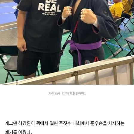
사진제공=티엔엔터테인먼트
개그맨 허경환이 괌에서 열린 주짓수 대회에서 준우승을 차지하는
쾌거를 이뤘다.