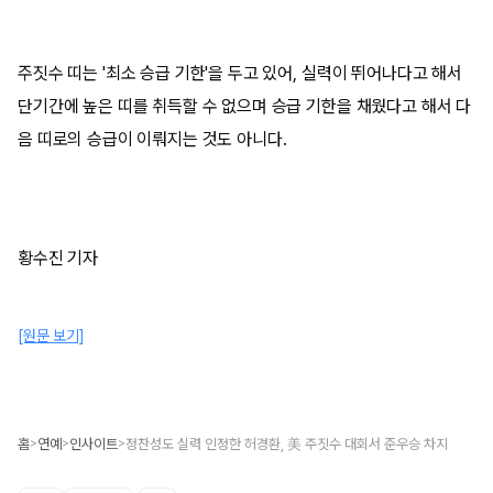
주짓수 띠는 '최소 승급 기한'을 두고 있어, 실력이 뛰어나다고 해서
단기간에 높은 띠를 취득할 수 없으며 승급 기한을 채웠다고 해서 다
음 띠로의 승급이 이뤄지는 것도 아니다.
황수진 기자
[원문 보기]
홈
연예
인사이트
정찬성도 실력 인정한 허경환, 美 주짓수 대회서 준우승 차지
>
>
>