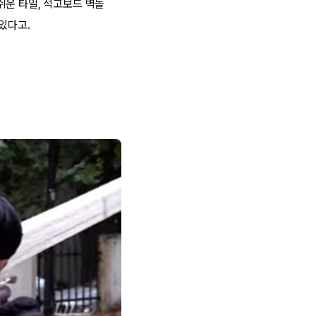
쉬운 타일, 석고보드 벽돌
있다고.