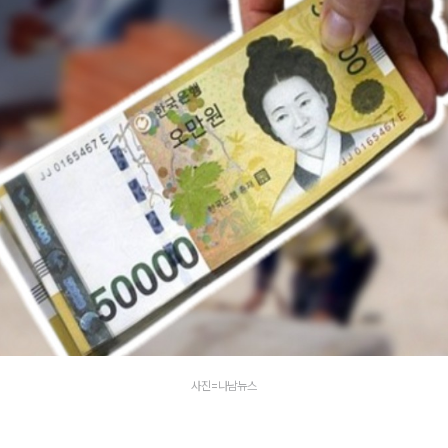
사진=나남뉴스