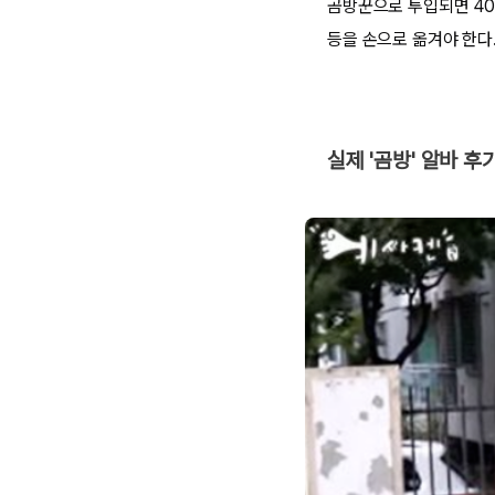
곰방꾼으로 투입되면 40
등을 손으로 옮겨야 한다
실제 '곰방' 알바 후기