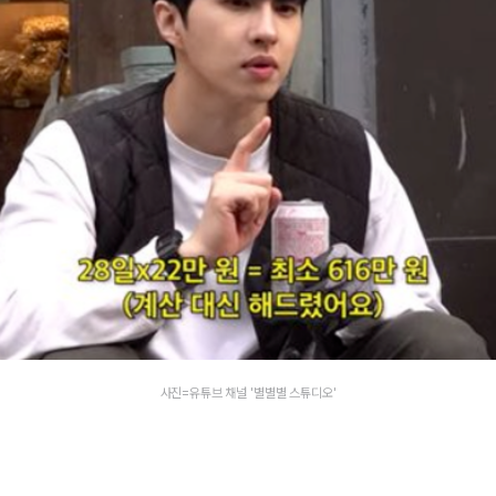
사진=유튜브 채널 '별별별 스튜디오'