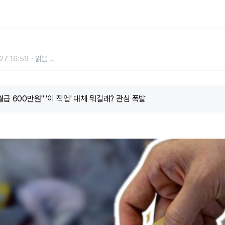
 대체 뭐길래? 관심 폭발
27 16:59
읽음
...
급 600만원" '이 직업' 대체 뭐길래? 관심 폭발