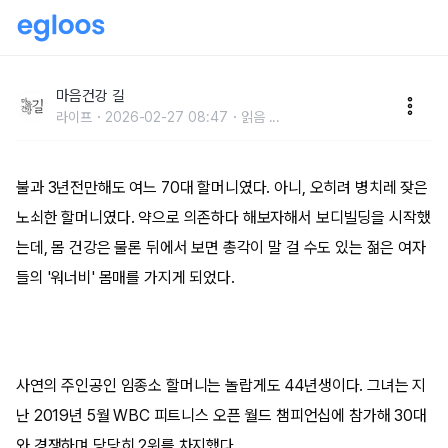
70대 할머니, 운동 3년만의 대변신
마음건강 길
라이프
2026-02-27 08:47
읽음
...
불과 3년전만해도 여느 70대 할머니였다. 아니, 오히려 병치레 잦은
노쇠한 할머니였다. 약으로 의존하다 해보자해서 보디빌딩을 시작했
는데, 몸 건강은 물론 뒤에서 보면 총각이 말 걸 수도 있는 젊은 여자
들의 '워너비' 몸매를 가지게 되었다.
사연의 주인공인 임종소 할머니는 놀랍게도 44년생이다. 그녀는 지
난 2019년 5월 WBC 피트니스 오픈 월드 챔피언십에 참가해 30대
와 경쟁하며 당당히 2위를 차지했다.