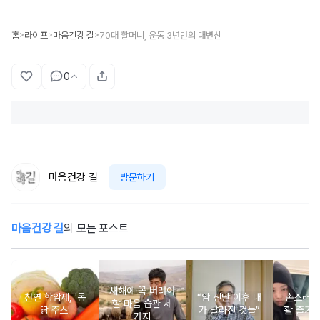
홈
라이프
마음건강 길
70대 할머니, 운동 3년만의 대변신
>
>
>
0
마음건강 길
방문하기
마음건강 길
의 모든 포스트
새해에 꼭 버려야
천연 항암제, '몽
“암 진단 이후 내
촌스러운
할 마음 습관 세
땅 주스'
가 달라진 것들”
활 즐기는
가지