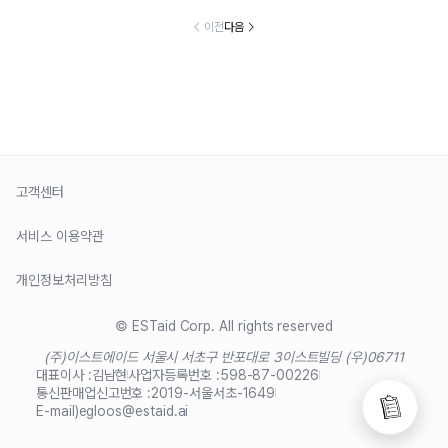
이전
다음
고객센터
서비스 이용약관
개인정보처리방침
© ESTaid Corp. All rights reserved
(주)이스트에이드 서울시 서초구 반포대로 3
이스트빌딩 (우)06711
대표이사 :
김남현
사업자등록번호 :
598-87-00226
통신판매업신고번호 :
2019-서울서초-1649
E-mail)
egloos@estaid.ai