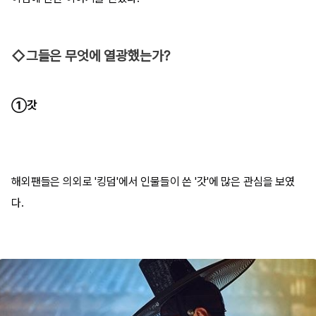
◇그들은 무엇에 열광했는가?
①갓
해외팬들은 의외로 '킹덤'에서 인물들이 쓴 '갓'에 많은 관심을 보였
다.