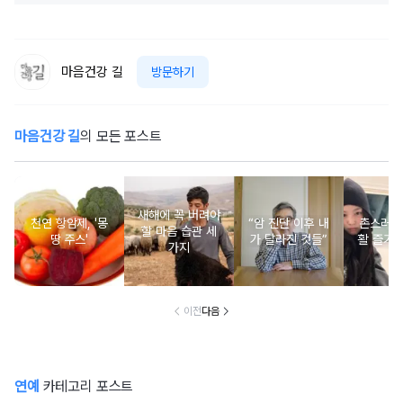
마음건강 길
방문하기
마음건강 길
의 모든 포스트
새해에 꼭 버려야
천연 항암제, '몽
“암 진단 이후 내
촌스러운
할 마음 습관 세
땅 주스'
가 달라진 것들”
활 즐기는
가지
이전
다음
연예
카테고리 포스트