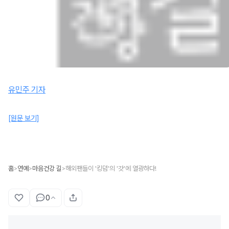
유민주 기자
[원문 보기]
홈
연예
마음건강 길
해외팬들이 '킹덤'의 '갓'에 열광하다!
>
>
>
0