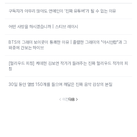
구독자가 아무리 많아도 연예인이 '진짜 유튜버'가 될 수 없는 이유
어떤 사랑을 하시겠습니까 | 스티브 레이시
BTS의 그래미 보이콧이 통쾌한 이유 | 졸렬한 그래미의 "아시안팝"과 그
와중에 간보는 하이브
[헐리우드 피칭] 케데헌 김보연 작가가 들려주는 진짜 헐리우드 작가의 피
칭
30일 동안 앨범 150개를 들으며 깨달은 진짜 음악 감상의 본질
이전
다음