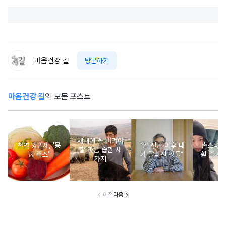
마음건강 길
방문하기
마음건강 길
의 모든 포스트
새해에 꼭 버려야
천연 항암제, '몽
“암 진단 이후 내
촌스러운
할 마음 습관 세
땅 주스'
가 달라진 것들”
활 즐기는
가지
이전
다음