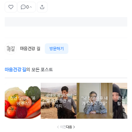
0
마음건강 길
방문하기
마음건강 길
의 모든 포스트
새해에 꼭 버려야
천연 항암제, '몽
“암 진단 이후 내
촌스러운
할 마음 습관 세
땅 주스'
가 달라진 것들”
활 즐기는
가지
이전
다음