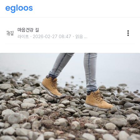
느릿느릿 걸으면 빨리 늙는다!
마음건강 길
라이프
2026-02-27 08:47
읽음
...