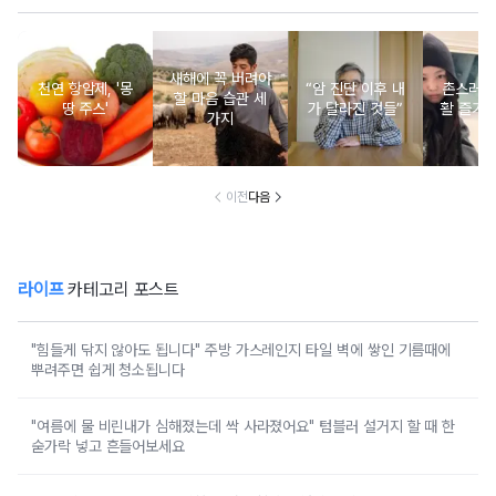
새해에 꼭 버려야
천연 항암제, '몽
“암 진단 이후 내
촌스러운
할 마음 습관 세
땅 주스'
가 달라진 것들”
활 즐기는
가지
이전
다음
라이프
카테고리 포스트
"힘들게 닦지 않아도 됩니다" 주방 가스레인지 타일 벽에 쌓인 기름때에
뿌려주면 쉽게 청소됩니다
"여름에 물 비린내가 심해졌는데 싹 사라졌어요" 텀블러 설거지 할 때 한
숟가락 넣고 흔들어보세요