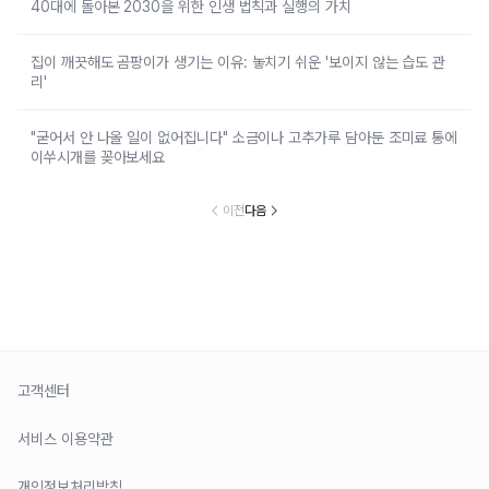
40대에 돌아본 2030을 위한 인생 법칙과 실행의 가치
집이 깨끗해도 곰팡이가 생기는 이유: 놓치기 쉬운 '보이지 않는 습도 관
리'
"굳어서 안 나올 일이 없어집니다" 소금이나 고추가루 담아둔 조미료 통에
이쑤시개를 꽂아보세요
이전
다음
고객센터
서비스 이용약관
개인정보처리방침