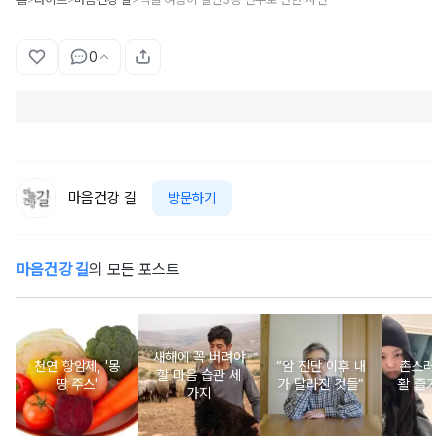
0
마음건강 길
방문하기
마음건강 길
의 모든 포스트
새해에 꼭 버려야
천연 항암제, '몽
“암 진단 이후 내
촌스러운
할 마음 습관 세
땅 주스'
가 달라진 것들”
활 즐기는
가지