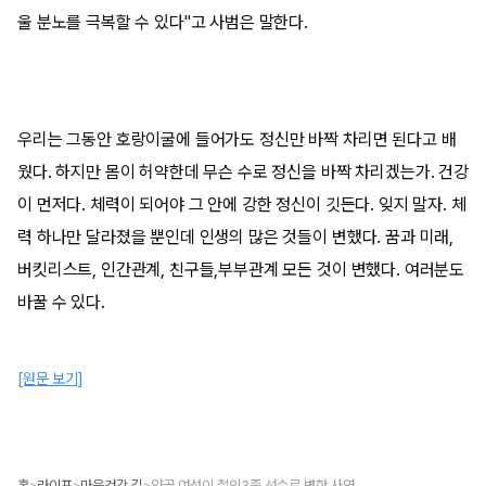
울 분노를 극복할 수 있다"고 사범은 말한다.
우리는 그동안 호랑이굴에 들어가도 정신만 바짝 차리면 된다고 배
웠다. 하지만 몸이 허약한데 무슨 수로 정신을 바짝 차리겠는가. 건강
이 먼저다. 체력이 되어야 그 안에 강한 정신이 깃든다. 잊지 말자. 체
력 하나만 달라졌을 뿐인데 인생의 많은 것들이 변했다. 꿈과 미래,
버킷리스트, 인간관계, 친구들,부부관계 모든 것이 변했다. 여러분도
바꿀 수 있다.
[원문 보기]
홈
라이프
마음건강 길
약골 여성이 철인3종 선수로 변한 사연
>
>
>