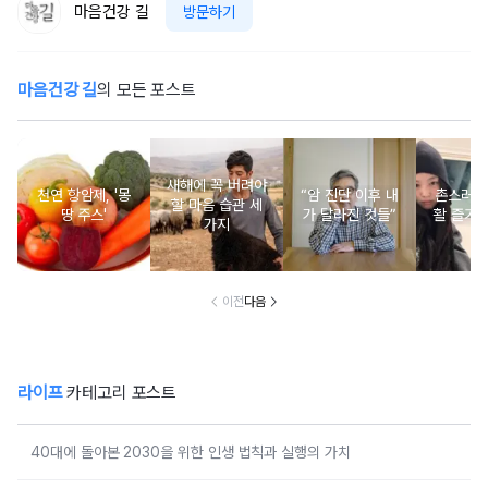
마음건강 길
방문하기
마음건강 길
의 모든 포스트
새해에 꼭 버려야
천연 항암제, '몽
“암 진단 이후 내
촌스러운
할 마음 습관 세
땅 주스'
가 달라진 것들”
활 즐기는
가지
이전
다음
라이프
카테고리 포스트
40대에 돌아본 2030을 위한 인생 법칙과 실행의 가치