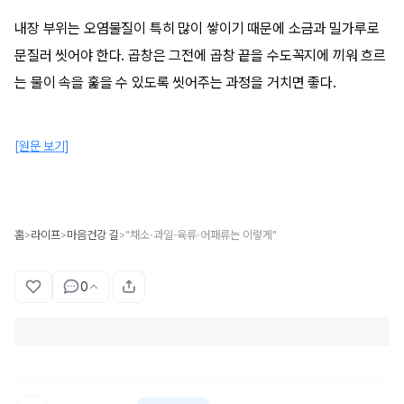
내장 부위는 오염물질이 특히 많이 쌓이기 때문에 소금과 밀가루로
문질러 씻어야 한다. 곱창은 그전에 곱창 끝을 수도꼭지에 끼워 흐르
는 물이 속을 훑을 수 있도록 씻어주는 과정을 거치면 좋다.
[원문 보기]
홈
라이프
마음건강 길
"채소·과일·육류·어패류는 이렇게"
>
>
>
0