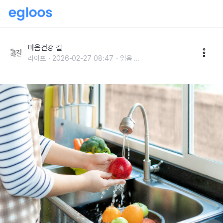
"채소·과일·육류·어패류는 이렇게"
마음건강 길
라이프
2026-02-27 08:47
읽음
...