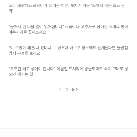
집이 깨끗해도 곰팡이가 생기는 이유: 놓치기 쉬운 '보이지 않는 습도 관
리'
"굳어서 안 나올 일이 없어집니다" 소금이나 고추가루 담아둔 조미료 통에
이쑤시개를 꽂아보세요
"이 구멍이 왜 있나 봤더니..." 싱크대 배수구 청소해도 냄새난다면 물넘침
방지 구멍을 보세요
"무조건 떼고 넣어야 합니다" 여름철 도시락에 방울토마토 꼭지 그대로 넣
으면 생기는 일
이전
다음