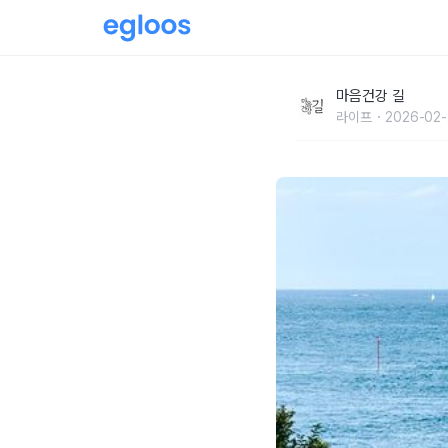
지중해·오키나와 사람, 왜 오래살지?
마음건강 길
라이프
2026-02-