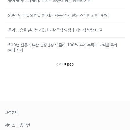
끝이 좋아야 다 좋다: 디저트 와인에 담긴 멈춤의 지혜
20년 뒤 마실 와인을 왜 지금 사는가? 강헌의 스페인 와인 야부리
몸과 마음을 살리는 40년 사찰음식 명장의 자연식 밥상 비결
500년 전통의 부산 금정산성 막걸리, 100% 수제 누룩이 지켜낸 우리
술의 진가
이전
다음
고객센터
서비스 이용약관