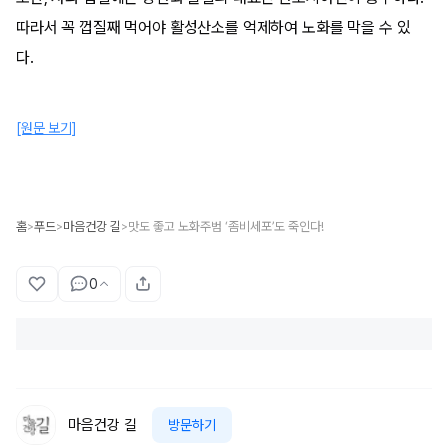
따라서 꼭 껍질째 먹어야 활성산소를 억제하여 노화를 막을 수 있
다.
[원문 보기]
홈
푸드
마음건강 길
맛도 좋고 노화주범 ‘좀비세포’도 죽인다!
>
>
>
0
마음건강 길
방문하기