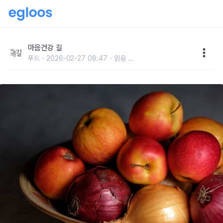
맛도 좋고 노화주범 ‘좀비세포’도 죽인다!
마음건강 길
푸드
2026-02-27 08:47
읽음
...