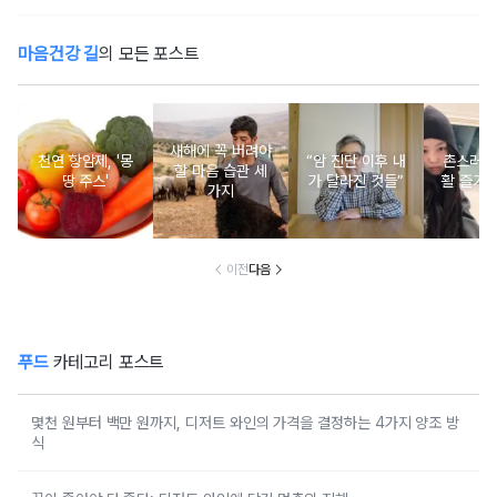
마음건강 길
의 모든 포스트
새해에 꼭 버려야
천연 항암제, '몽
“암 진단 이후 내
촌스러운
할 마음 습관 세
땅 주스'
가 달라진 것들”
활 즐기는
가지
이전
다음
푸드
카테고리 포스트
몇천 원부터 백만 원까지, 디저트 와인의 가격을 결정하는 4가지 양조 방
식