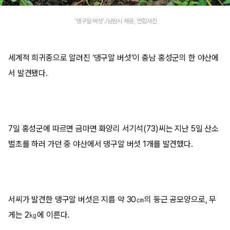
'댕구알 버섯'./남원시 제공, 연합사진
세계적 희귀종으로 알려진 ‘댕구알 버섯’이 충남 홍성군의 한 야산에
서 발견됐다.
7일 홍성군에 따르면 금마면 화양리 서기석(73)씨는 지난 5일 산소
벌초를 하러 가던 중 야산에서 댕구알 버섯 1개를 발견했다.
서씨가 발견한 댕구알 버섯은 지름 약 30㎝의 둥근 공모양으로, 무
게는 2㎏에 이른다.