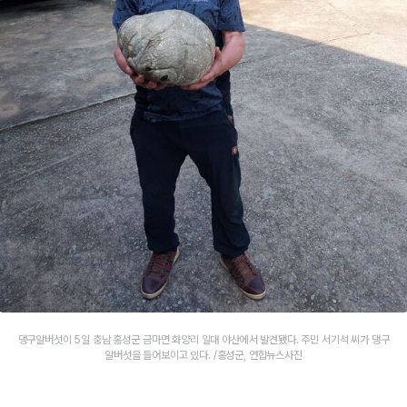
댕구알버섯이 5일 충남 홍성군 금마면 화양리 일대 야산에서 발견됐다. 주민 서기석 씨가 댕구
알버섯을 들어보이고 있다. /홍성군, 연합뉴스사진