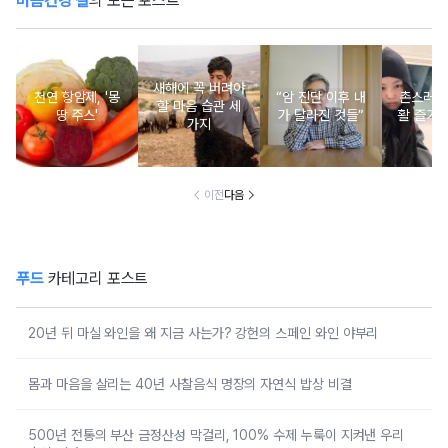
마음건강 길
의 모든 포스트
새해에 꼭 버려야
천연 항암제, '몽
“암 진단 이후 내
촌스러운
할 마음 습관 세
땅 주스'
가 달라진 것들”
활 즐기는
가지
이전
다음
푸드
카테고리 포스트
20년 뒤 마실 와인을 왜 지금 사는가? 강헌의 스페인 와인 야부리
몸과 마음을 살리는 40년 사찰음식 명장의 자연식 밥상 비결
500년 전통의 부산 금정산성 막걸리, 100% 수제 누룩이 지켜낸 우리