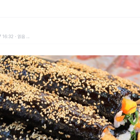
강 비건식으로 떠올라
 16:32
읽음
...