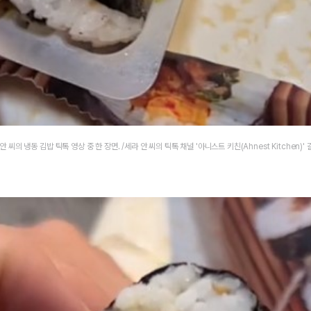
안 씨의 냉동 김밥 틱톡 영상 중 한 장면. /세라 안 씨의 틱톡 채널 '아니스트 키친(Ahnest Kitchen)'