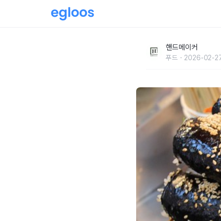
품절 대란 ‘냉동 김밥’ 해외서 높은 인기...건
핸드메이커
푸드
2026-02-27