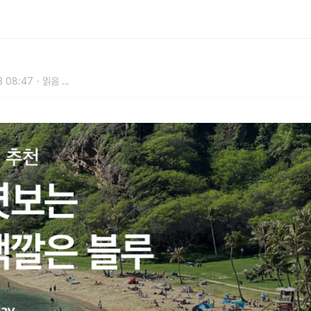
 블루
3 08:47
읽음
...