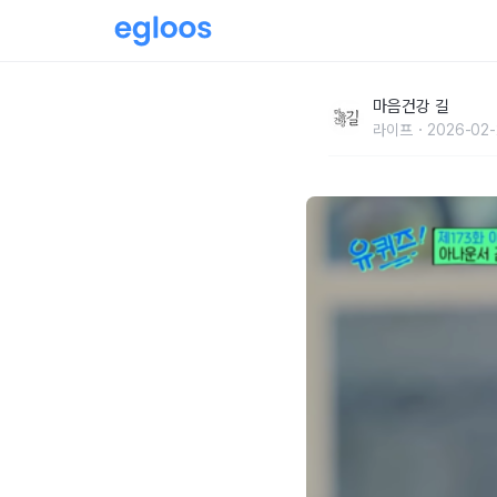
헉! 아나운서가 이런 경력까지…
마음건강 길
라이프
2026-02-