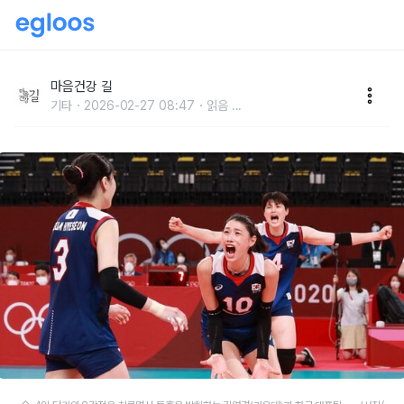
한국 배구 승리로 이끈 맏언니의 성공담
마음건강 길
기타
2026-02-27 08:47
읽음
...