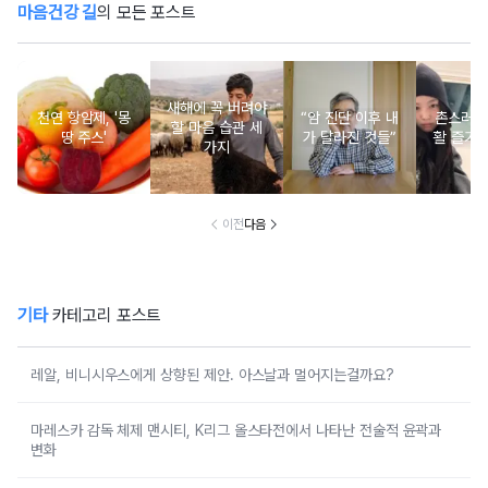
마음건강 길
의 모든 포스트
새해에 꼭 버려야
천연 항암제, '몽
“암 진단 이후 내
촌스러운
할 마음 습관 세
땅 주스'
가 달라진 것들”
활 즐기는
가지
이전
다음
기타
카테고리 포스트
레알, 비니시우스에게 상향된 제안. 아스날과 멀어지는걸까요?
마레스카 감독 체제 맨시티, K리그 올스타전에서 나타난 전술적 윤곽과
변화