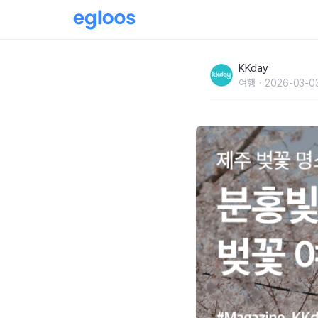
제주 벚꽃 명소 :: 분홍빛으로 물든 제주, 벚꽃 여
KKday
여행
2026-03-0