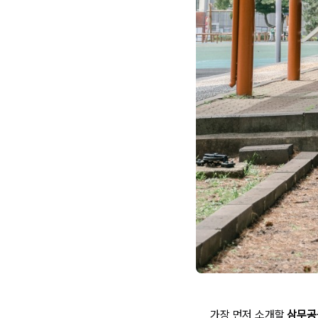
가장 먼저 소개할
삼무공