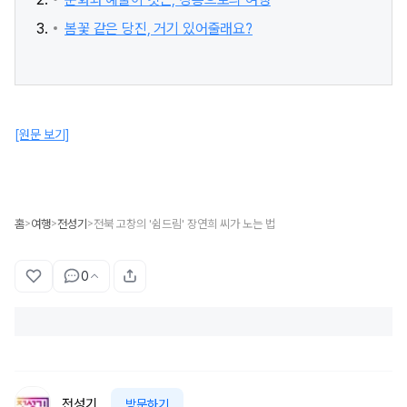
봄꽃 같은 당진, 거기 있어줄래요?​
[원문 보기]
홈
여행
전성기
전북 고창의 '쉼드림' 장연희 씨가 노는 법
>
>
>
0
전성기
방문하기