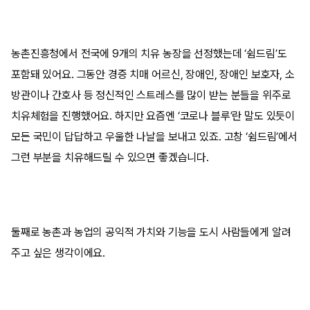
농촌진흥청에서 전국에
9
개의 치유 농장을 선정했는데
‘
쉼드림
’
도
포함돼 있어요
.
그동안 경증 치매 어르신
,
장애인
,
장애인 보호자
,
소
방관이나 간호사 등 정신적인 스트레스를 많이 받는 분들을 위주로
치유체험을 진행했어요
.
하지만 요즘엔
‘
코로나 블루
’
란 말도 있듯이
모든 국민이 답답하고 우울한 나날을 보내고 있죠
.
고창
‘
쉼드림
’
에서
그런 부분을 치유해드릴 수 있으면 좋겠습니다
.
둘째로 농촌과 농업의 공익적 가치와 기능을 도시 사람들에게 알려
주고 싶은 생각이에요
.