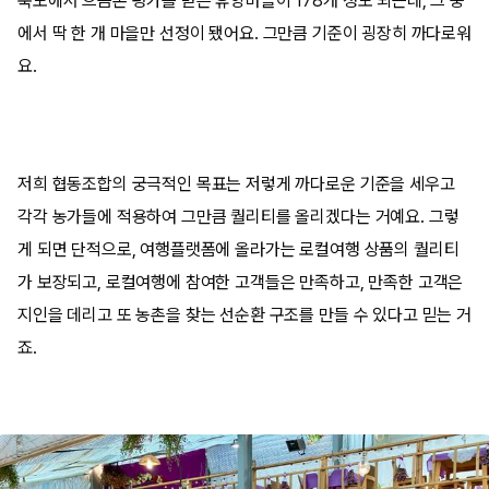
북도에서 으뜸촌 평가를 받은 휴양마을이
178
개 정도 되는데
,
그 중
에서 딱 한 개 마을만 선정이 됐어요
.
그만큼 기준이 굉장히 까다로워
요
.
저희 협동조합의 궁극적인 목표는 저렇게 까다로운 기준을 세우고
각각 농가들에 적용하여 그만큼 퀄리티를 올리겠다는 거예요
.
그렇
게 되면 단적으로
, 여행플랫폼
에 올라가는 로컬여행 상품의 퀄리티
가 보장되고
,
로컬여행에 참여한 고객들은 만족하고
,
만족한 고객은
지인을 데리고 또 농촌을 찾는 선순환 구조를 만들 수 있다고 믿는 거
죠
.