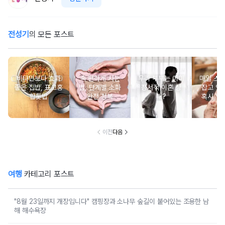
전성기
의 모든 포스트
비타민보다 효과
속 편하게 사는
우리 부부는 이미
매일 스
좋은 집밥, 표고홍
법, 단계별 소화
정서적 이혼 상
잡고 있는
합톳밥
완전 정복
태?
혹시 VD
군
이전
다음
여행
카테고리 포스트
"8월 23일까지 개장입니다" 캠핑장과 소나무 숲길이 붙어있는 조용한 남
해 해수욕장