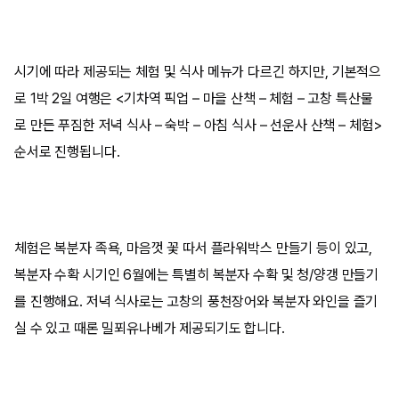
시기에 따라 제공되는 체험 및 식사 메뉴가 다르긴 하지만, 기본적으
로
1
박
2
일 여행은
<
기차역 픽업
–
마을 산책
–
체험
–
고창 특산물
로 만든 푸짐한 저녁 식사
–
숙박
–
아침 식사
–
선운사 산책
–
체험
>
순서로 진행됩니다
.
체험은 복분자 족욕
,
마음껏 꽃 따서 플라워박스 만들기 등이 있고
,
복분자 수확 시기인
6
월에는 특별히 복분자 수확 및 청
/
양갱 만들기
를 진행해요
.
저녁 식사로는 고창의 풍천장어와 복분자 와인을 즐기
실 수 있고 때론 밀푀유나베가 제공되기도 합니다
.