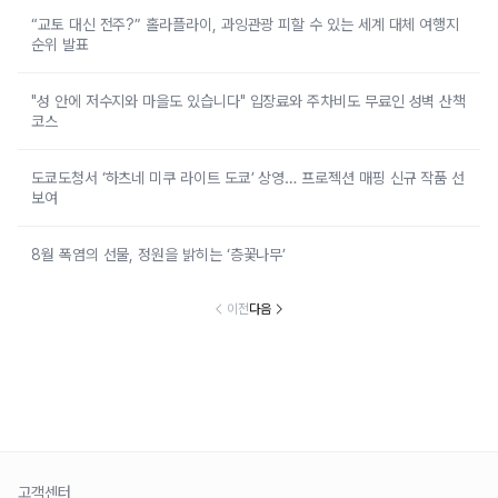
“교토 대신 전주?” 홀라플라이, 과잉관광 피할 수 있는 세계 대체 여행지
순위 발표
"성 안에 저수지와 마을도 있습니다" 입장료와 주차비도 무료인 성벽 산책
코스
도쿄도청서 ‘하츠네 미쿠 라이트 도쿄’ 상영… 프로젝션 매핑 신규 작품 선
보여
8월 폭염의 선물, 정원을 밝히는 ‘층꽃나무’
이전
다음
고객센터