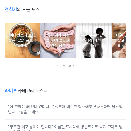
전성기
의 모든 포스트
비타민보다 효과
속 편하게 사는
우리 부부는 이미
매일 스
좋은 집밥, 표고홍
법, 단계별 소화
정서적 이혼 상
잡고 있는
합톳밥
완전 정복
태?
혹시 VD
군
이전
다음
라이프
카테고리 포스트
"이 구멍이 왜 있나 봤더니..." 싱크대 배수구 청소해도 냄새난다면 물넘침
방지 구멍을 보세요
"무조건 떼고 넣어야 합니다" 여름철 도시락에 방울토마토 꼭지 그대로 넣