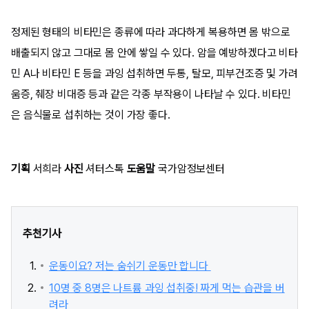
정제된 형태의 비타민은 종류에 따라 과다하게 복용하면 몸 밖으로
배출되지 않고 그대로 몸 안에 쌓일 수 있다.
암을 예방하겠다고 비타
민 A나 비타민 E 등을 과잉 섭취하면 두통, 탈모, 피부건조증 및 가려
움증, 췌장 비대증 등과 같은 각종 부작용
이 나타날 수 있다. 비타민
은 음식물로 섭취하는 것이 가장 좋다.
기획
서희라
사진
셔터스톡
도움말
국가암정보센터
추천기사
운동이요? 저는 숨쉬기 운동만 합니다
10명 중 8명은 나트륨 과잉 섭취중! 짜게 먹는 습관을 버
려라