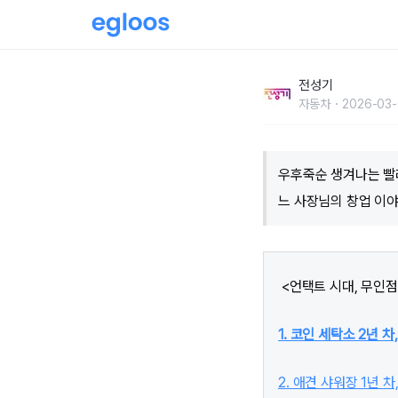
월 매출 250만원, 코인 세탁소 2년 차의 창업
전성기
자동차
2026-03-
우후죽순 생겨나는 빨래
느 사장님의 창업 이야
<언택트 시대, 무인점
1. 코인 세탁소 2년 차
2. 애견 샤워장 1년 차