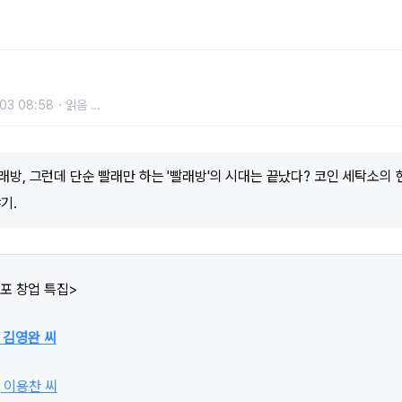
 성적표
03 08:58
읽음
...
방, 그런데 단순 빨래만 하는 '빨래방'의 시대는 끝났다? 코인 세탁소의 현
기.
포 창업 특집>
, 김영완 씨
, 이용찬 씨