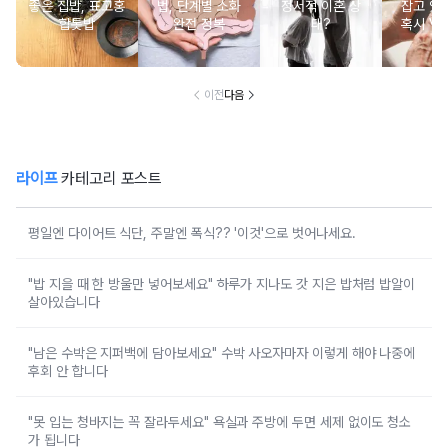
좋은 집밥, 표고홍
법, 단계별 소화
정서적 이혼 상
잡고 있는
합톳밥
완전 정복
태?
혹시 VD
군
이전
다음
라이프
카테고리 포스트
평일엔 다이어트 식단, 주말엔 폭식?? '이것'으로 벗어나세요.
"밥 지을 때 한 방울만 넣어보세요" 하루가 지나도 갓 지은 밥처럼 밥알이
살아있습니다
"남은 수박은 지퍼백에 담아보세요" 수박 사오자마자 이렇게 해야 나중에
후회 안 합니다
"못 입는 청바지는 꼭 잘라두세요" 욕실과 주방에 두면 세제 없이도 청소
가 됩니다