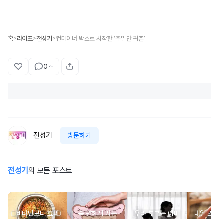
홈
라이프
전성기
컨테이너 박스로 시작한 ‘주말만 귀촌’
>
>
>
0
전성기
방문하기
전성기
의 모든 포스트
비타민보다 효과
속 편하게 사는
우리 부부는 이미
매일 스