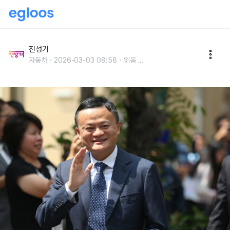
10년 전부터 퇴직을 준비했다는 알리바바 회장 마윈의
퇴직기
전성기
자동차
2026-03-03 08:58
읽음
...