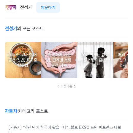
전성기
방문하기
전성기
의 모든 포스트
비타민보다 효과
속 편하게 사는
우리 부부는 이미
매일 스
좋은 집밥, 표고홍
법, 단계별 소화
정서적 이혼 상
잡고 있는
합톳밥
완전 정복
태?
혹시 VD
군
이전
다음
자동차
카테고리 포스트
[시승기] “4년 만에 한국에 왔습니다”…볼보 EX90 트윈 퍼포먼스 타보
니