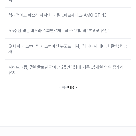
합리적이고 예쁘긴 하지만 그 뿐...메르세데스-AMG GT 43
55주년 맞은 미우라 슈퍼벨로체...람보르기니의 ‘초경량 유산’
Q 바이 애스턴마틴·애스턴마틴 뉴포트 비치, ‘헤리티지 에디션 컬렉션’ 공
개
지리車그룹, 7월 글로벌 판매량 25만 161대 기록…5개월 연속 증가세
유지
이전
다음