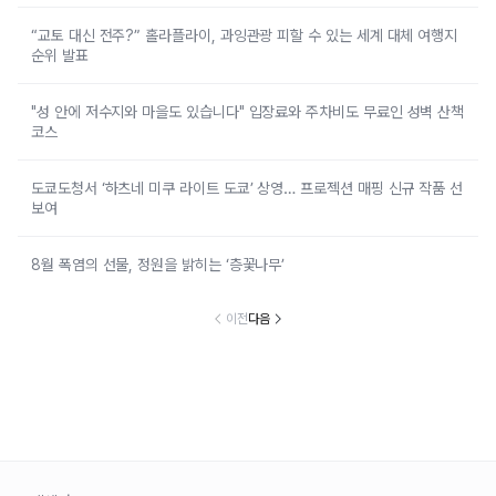
“교토 대신 전주?” 홀라플라이, 과잉관광 피할 수 있는 세계 대체 여행지
순위 발표
"성 안에 저수지와 마을도 있습니다" 입장료와 주차비도 무료인 성벽 산책
코스
도쿄도청서 ‘하츠네 미쿠 라이트 도쿄’ 상영… 프로젝션 매핑 신규 작품 선
보여
8월 폭염의 선물, 정원을 밝히는 ‘층꽃나무’
이전
다음