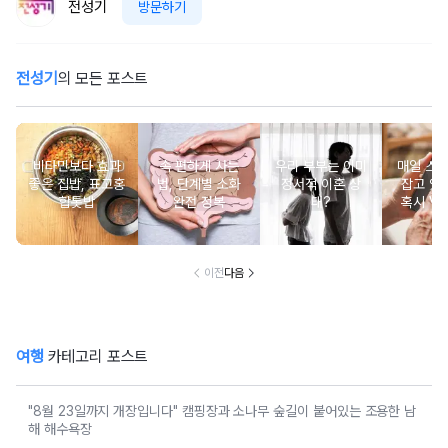
전성기
방문하기
전성기
의 모든 포스트
비타민보다 효과
속 편하게 사는
우리 부부는 이미
매일 스
좋은 집밥, 표고홍
법, 단계별 소화
정서적 이혼 상
잡고 있는
합톳밥
완전 정복
태?
혹시 VD
군
이전
다음
여행
카테고리 포스트
"8월 23일까지 개장입니다" 캠핑장과 소나무 숲길이 붙어있는 조용한 남
해 해수욕장