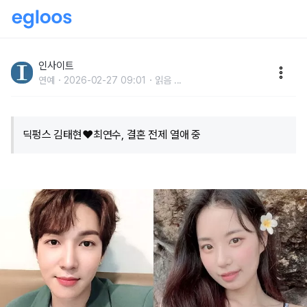
중학생 때부터 ‘덕질’하던 12살 연상 딕펑스 멤버와 연애
중인 최연수, ‘찐성덕’이었다
인사이트
연예
2026-02-27 09:01
읽음
...
딕펑스 김태현♥최연수, 결혼 전제 열애 중