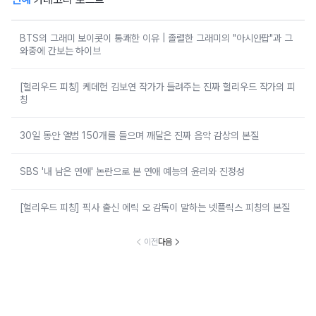
BTS의 그래미 보이콧이 통쾌한 이유 | 졸렬한 그래미의 "아시안팝"과 그
와중에 간보는 하이브
[헐리우드 피칭] 케데헌 김보연 작가가 들려주는 진짜 헐리우드 작가의 피
칭
30일 동안 앨범 150개를 들으며 깨달은 진짜 음악 감상의 본질
SBS '내 남은 연애' 논란으로 본 연애 예능의 윤리와 진정성
[헐리우드 피칭] 픽사 출신 에릭 오 감독이 말하는 넷플릭스 피칭의 본질
이전
다음