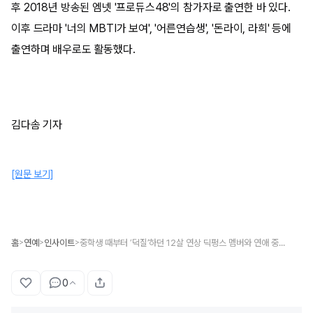
후 2018년 방송된 엠넷 '프로듀스48'의 참가자로 출연한 바 있다.
이후 드라마 '너의 MBTI가 보여', '어른연습생', '돈라이, 라희' 등에
출연하며 배우로도 활동했다.
김다솜 기자
[원문 보기]
홈
연예
인사이트
중학생 때부터 ‘덕질’하던 12살 연상 딕펑스 멤버와 연애 중인 최연수, ‘찐성덕’이었다
>
>
>
0