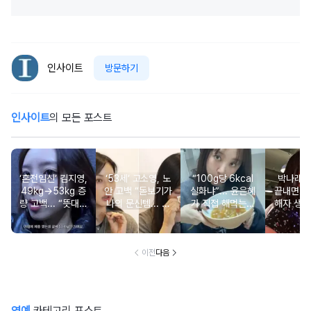
인사이트
방문하기
인사이트
의 모든 포스트
‘혼전임신’ 김지영,
‘53세’ 고소영, 노
“100g당 6kcal
박나래 “
49kg→53kg 증
안 고백 “돋보기가
실화냐”... 윤은혜
끝내면 또
량 고백... “뜻대로
나의 문신템... 받
가 직접 해먹는다
해자 생길
안돼”
아들이기로 했다”
는 ‘저칼로리 건강
다
밥’ 레시피, 난리
났다
이전
다음
연예
카테고리 포스트