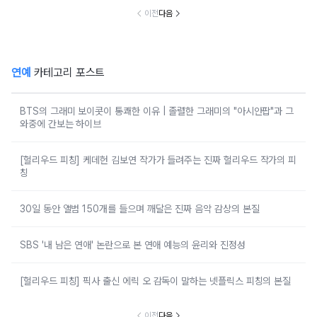
났다
이전
다음
연예
카테고리 포스트
BTS의 그래미 보이콧이 통쾌한 이유 | 졸렬한 그래미의 "아시안팝"과 그
와중에 간보는 하이브
[헐리우드 피칭] 케데헌 김보연 작가가 들려주는 진짜 헐리우드 작가의 피
칭
30일 동안 앨범 150개를 들으며 깨달은 진짜 음악 감상의 본질
SBS '내 남은 연애' 논란으로 본 연애 예능의 윤리와 진정성
[헐리우드 피칭] 픽사 출신 에릭 오 감독이 말하는 넷플릭스 피칭의 본질
이전
다음