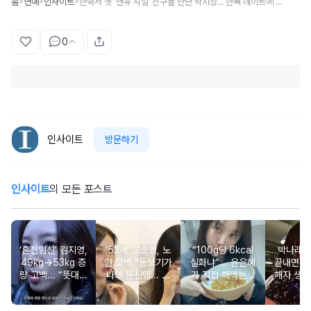
홈
연예
인사이트
한국서 옛 ‘맨유 시절’ 친구들 만난 박지성... 한복 데이트에 이어 밥까지 쐈다 (영상)
>
>
>
0
인사이트
방문하기
인사이트
의 모든 포스트
‘혼전임신’ 김지영,
‘53세’ 고소영, 노
“100g당 6kcal
박나래 “
49kg→53kg 증
안 고백 “돋보기가
실화냐”... 윤은혜
끝내면 또
량 고백... “뜻대로
나의 문신템... 받
가 직접 해먹는다
해자 생길
안돼”
아들이기로 했다”
는 ‘저칼로리 건강
다
밥’ 레시피, 난리