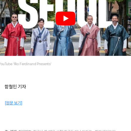
YouTube 'Rio Ferdinand Presents'
함철민 기자
[원문 보기]