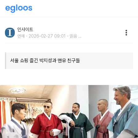
한국서 옛 ‘맨유 시절’ 친구들 만난 박지성... 한복 데이트
에 이어 밥까지 쐈다 (영상)
인사이트
연예
2026-02-27 09:01
읽음
...
서울 쇼핑 즐긴 박지성과 맨유 친구들