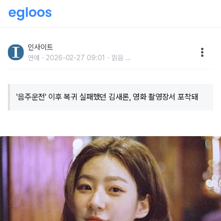
‘음주운전’ 이후 복귀 실패했던 김새론, 영화 촬영장서
포착돼... 촬영 내내 밝은 얼굴
인사이트
연예
2026-02-27 09:01
읽음
...
'음주운전' 이후 복귀 실패했던 김새론, 영화 촬영장서 포착돼