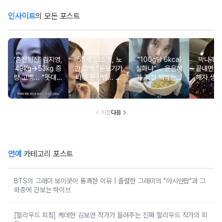
인사이트
의 모든 포스트
‘혼전임신’ 김지영,
‘53세’ 고소영, 노
“100g당 6kcal
박나래 “
49kg→53kg 증
안 고백 “돋보기가
실화냐”... 윤은혜
끝내면 또
량 고백... “뜻대로
나의 문신템... 받
가 직접 해먹는다
해자 생길
안돼”
아들이기로 했다”
는 ‘저칼로리 건강
다
밥’ 레시피, 난리
났다
이전
다음
연예
카테고리 포스트
BTS의 그래미 보이콧이 통쾌한 이유 | 졸렬한 그래미의 "아시안팝"과 그
와중에 간보는 하이브
[헐리우드 피칭] 케데헌 김보연 작가가 들려주는 진짜 헐리우드 작가의 피