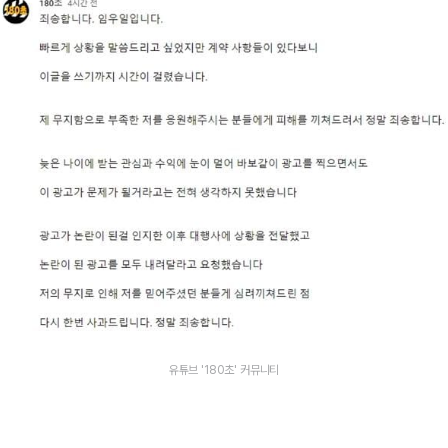
유튜브 '180초' 커뮤니티