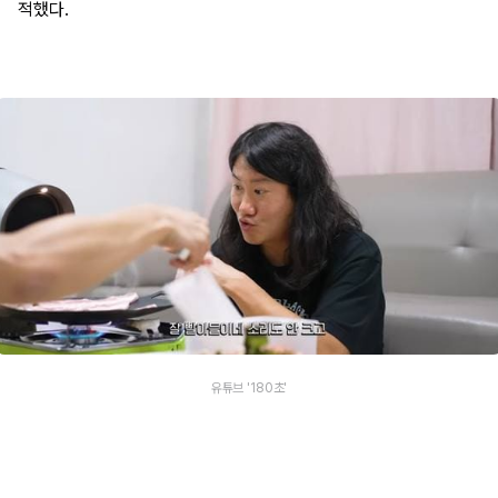
적했다.
유튜브 '180초'