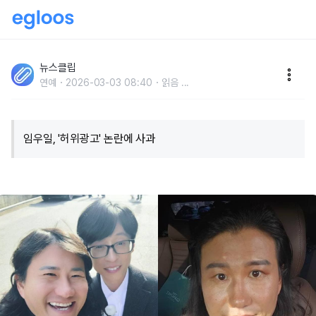
"늦은 나이에 받는 관심과 수익에 눈 멀어서.." 현재 난리
난 개그맨 임우일 '허위 광고' 공개 폭로 사태 (+입장)
뉴스클립
연예
2026-03-03 08:40
읽음
...
임우일, '허위광고' 논란에 사과