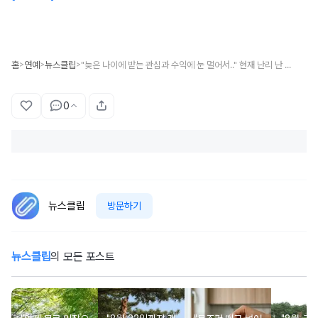
홈
연예
뉴스클립
"늦은 나이에 받는 관심과 수익에 눈 멀어서.." 현재 난리 난 개그맨 임우일 '허위 광고' 공개 폭로 사태 (+입장)
>
>
>
0
뉴스클립
방문하기
뉴스클립
의 모든 포스트