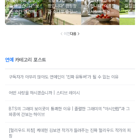
"이제 무료 입장으
"8월 23일까지 개
"무조건 떼고 넣어
"8월 금
로 바꼈습니다" 보
장입니다" 캠핑장
야 합니다" 여름철
요일은 
는 순간 경건해지
과 소나무 숲길이
도시락에 방울토
다" 이번
고 마음이 편안해
붙어있는 조용한
마토 꼭지 그대로
무료로 
지는 사찰 여행지
남해 해수욕장
넣으면 생기는 일
한 의미 
이전
다음
연예
카테고리 포스트
구독자가 아무리 많아도 연예인이 '진짜 유튜버'가 될 수 없는 이유
어떤 사랑을 하시겠습니까 | 스티브 레이시
BTS의 그래미 보이콧이 통쾌한 이유 | 졸렬한 그래미의 "아시안팝"과 그
와중에 간보는 하이브
[헐리우드 피칭] 케데헌 김보연 작가가 들려주는 진짜 헐리우드 작가의 피
칭